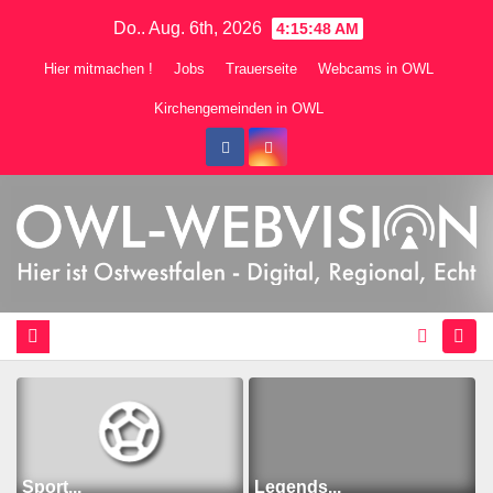
Zum
Do.. Aug. 6th, 2026
4:15:50 AM
Inhalt
Hier mitmachen !
Jobs
Trauerseite
Webcams in OWL
springen
Kirchengemeinden in OWL
Sport...
Legends...