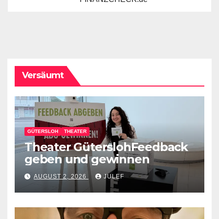
Versäumt
GÜTERSLOH
THEATER
Theater GüterslohFeedback
geben und gewinnen
AUGUST 2, 2026
JULEF