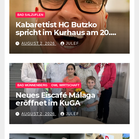
BAD SALZUFLEN
Kabarettist HG Butzko
spricht im Kurhaus am 20.
September Klartext –
AUGUST 2, 2026
JULEF
menschlich anstatt mit KI
BAD WÜNNENBERG
OWL WIRTSCHAFT
Neues Eiscafé Málaga
eröffnet im KuGA
AUGUST 2, 2026
JULEF