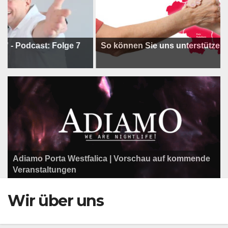
odcast: Folge 7
So können Sie uns unterstützen !
Adiamo Porta Westfalica | Vorschau auf kommende
Programm der Komödie am Klosterplatz.
Litfaßsäule Überregional
Veranstaltungen
Litfaßsäule Überregional
Tanzfest Bielefeld - 19. Juli bis 1. August 2026
Litfaßsäule Überregional
Wir über uns