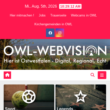
Zum
Mi.. Aug. 5th, 2026
10:29:13 AM
Inhalt
Hier mitmachen !
Jobs
Trauerseite
Webcams in OWL
springen
Kirchengemeinden in OWL
Sport...
Legends...