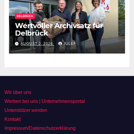
DELBRÜCK
Wertvoller Archivsatz für
Delbrück
AUGUST 2, 2026
JULEF
Wir über uns
Werben bei uns | Unternehmensportal
Unterstützer werden
Kontakt
Impressum/Datenschutzerklärung