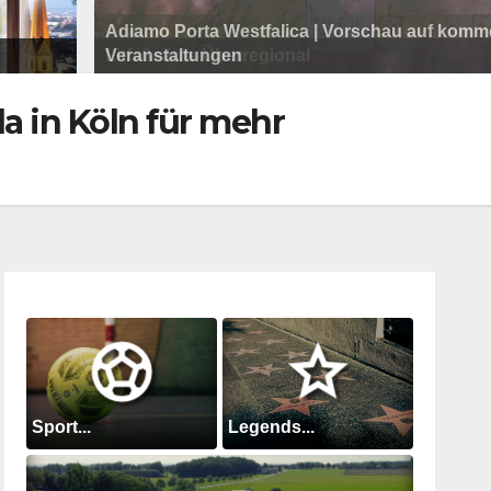
Adiamo Porta Westfalica | Vorschau auf kom
Service
Programm der Komödie am Klosterplatz.
Litfaßsäule Überregional
Veranstaltungen
Litfaßsäule Überregional
Tanzfest Bielefeld - 19. Juli bis 1. August 2026
Litfaßsäule Überregional
a in Köln für mehr
Sport...
Legends...