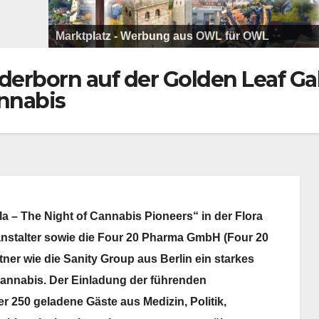
Marktplatz: media productiv | Ihr Partner für
Marktplatz - Werbung aus OWL für OWL
Kommunikation und Unterhaltungskonzepte
Marktplatz - Werbung aus OWL für OWL
Marktplatz: funnjoy Eventservice
Marktplatz - Werbung aus OWL für OWL
Marktplatz: Montage Exklusiv – Möbel, Küchen, 
Marktplatz - Werbung aus OWL für OWL
Sound Store - Der Plattenladen in der Region
erborn auf der Golden Leaf Gal
nnabis
a – The Night of Cannabis Pioneers“ in der Flora
ranstalter sowie die Four 20 Pharma GmbH (Four 20
er wie die Sanity Group aus Berlin ein starkes
cannabis. Der Einladung der führenden
 250 geladene Gäste aus Medizin, Politik,