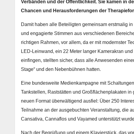
Verbänden und der Öffentlichkeit. Sie kamen in 
-
t
/
-
t
/
Chancen und Herausforderungen der Therapieform
P
ü
2
P
ü
2
o
t
7
o
t
7
d
z
F
d
z
F
Damit haben alle Beteiligten gemeinsam erstmalig in
c
e
o
c
e
o
und engagierte Stimmen aus verschiedenen Bereichen 
a
n
l
a
n
l
richtigen Rahmen, vor allem, da er mit modernster T
s
!
g
s
!
g
t
e
t
e
LED-Leinwand, ein 22 Meter langer Kamerakran und 
:
1
:
1
einfingen, stellten sicher, dass alle Anwesenden ein
F
-
F
-
Stage“ und den Nebenbühnen hatten.
o
K
o
K
l
W
l
W
Eine bundesweite Medienkampagne mit Schaltungen a
g
3
g
3
e
2
e
2
Tankstellen, Raststätten und Großflächenplakaten in 
7
7
neuen Format überwältigend ausfiel: Über 250 Interessi
Teilnahme an der ausgebuchten Veranstaltung, die
Cansativa, Cannaflos und Vayamed unterstützt wurde
Nach der Begrüßung und einem Klavierstück, das 