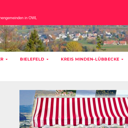
chengemeinden in OWL
ER
BIELEFELD
KREIS MINDEN-LÜBBECKE