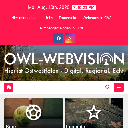
Zum
Mo.. Aug. 10th, 2026
7:40:22 PM
Inhalt
Hier mitmachen !
Jobs
Trauerseite
Webcams in OWL
springen
Kirchengemeinden in OWL
Sport...
Legends...