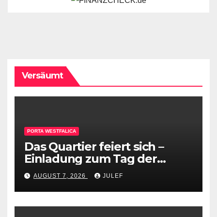
Versäumt
PORTA WESTFALICA
Das Quartier feiert sich –
Einladung zum Tag der
Begegnung
AUGUST 7, 2026
JULEF