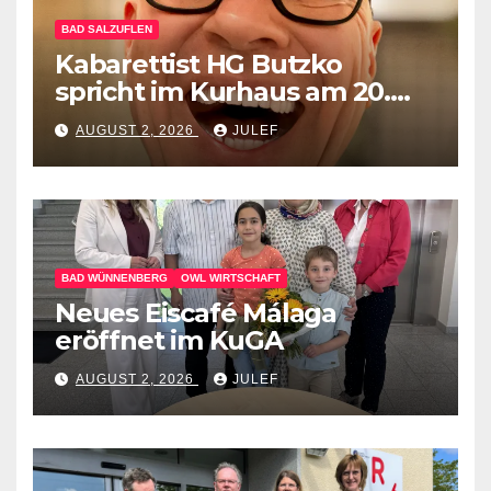
BAD SALZUFLEN
Kabarettist HG Butzko
spricht im Kurhaus am 20.
September Klartext –
AUGUST 2, 2026
JULEF
menschlich anstatt mit KI
BAD WÜNNENBERG
OWL WIRTSCHAFT
Neues Eiscafé Málaga
eröffnet im KuGA
AUGUST 2, 2026
JULEF