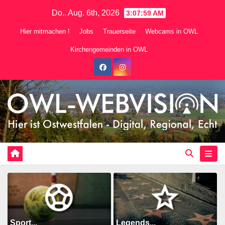
Zum
Do.. Aug. 6th, 2026
3:08:00 AM
Inhalt
Hier mitmachen !
Jobs
Trauerseite
Webcams in OWL
springen
Kirchengemeinden in OWL
Sport...
Legends...