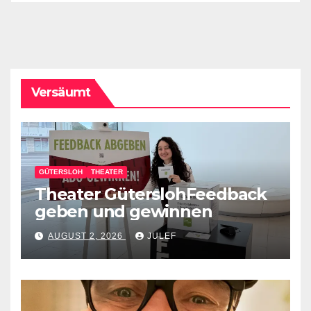
Versäumt
GÜTERSLOH
THEATER
Theater GüterslohFeedback
geben und gewinnen
AUGUST 2, 2026
JULEF