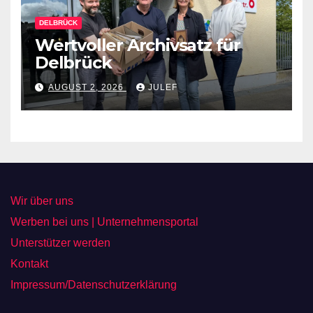
DELBRÜCK
Wertvoller Archivsatz für
Delbrück
AUGUST 2, 2026
JULEF
Wir über uns
Werben bei uns | Unternehmensportal
Unterstützer werden
Kontakt
Impressum/Datenschutzerklärung