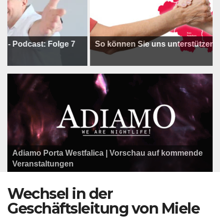
cast: Folge 7
So können Sie uns unterstützen !
Adiamo Porta Westfalica | Vorschau auf kommende
Programm der Komödie am Klosterplatz.
Litfaßsäule Überregional
Veranstaltungen
Litfaßsäule Überregional
Tanzfest Bielefeld - 19. Juli bis 1. August 2026
Litfaßsäule Überregional
Wechsel in der
Geschäftsleitung von Miele