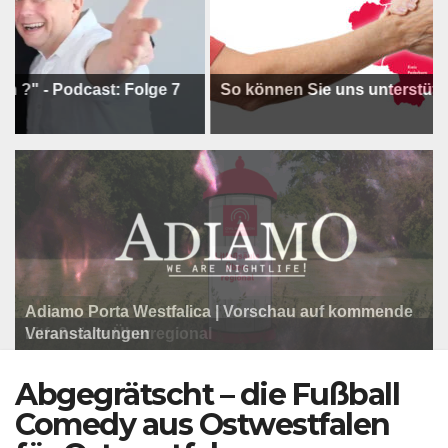
 Podcast: Folge 7
So können Sie uns unterstützen !
Adiamo Porta Westfalica | Vorschau auf kommende
Programm der Komödie am Klosterplatz.
Litfaßsäule Überregional
Veranstaltungen
Litfaßsäule Überregional
Litfaßsäule Überregional
Abgegrätscht – die Fußball
Comedy aus Ostwestfalen