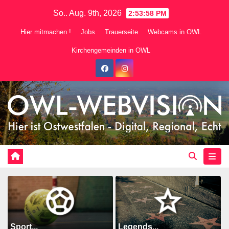
Zum
So.. Aug. 9th, 2026
2:54:00 PM
Inhalt
Hier mitmachen !
Jobs
Trauerseite
Webcams in OWL
springen
Kirchengemeinden in OWL
Sport...
Legends...