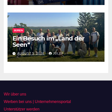
Kulissen des Mindener
Industriehafens und des
RegioPorts OWL
BÜREN
Ein Besuch im „Land der
Seen“
AUGUST 5, 2026
JULEF
Wir über uns
Werben bei uns | Unternehmensportal
Unterstützer werden