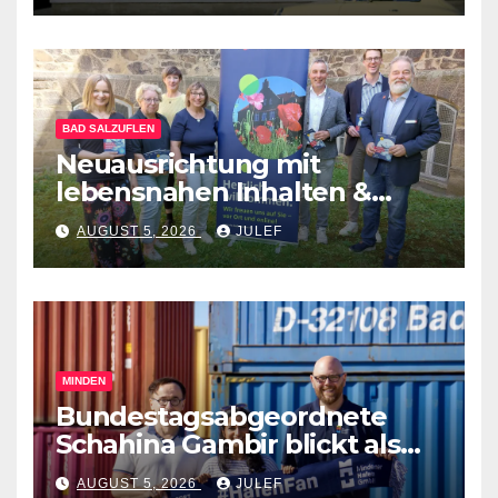
BAD SALZUFLEN
Neuausrichtung mit
lebensnahen Inhalten &
diversen Mitmachformaten –
AUGUST 5, 2026
JULEF
vhs Bad Salzuflen stellt
neues Herbst-&
Winterprogramm vor
MINDEN
Bundestagsabgeordnete
Schahina Gambir blickt als
Praktikantin hinter die
AUGUST 5, 2026
JULEF