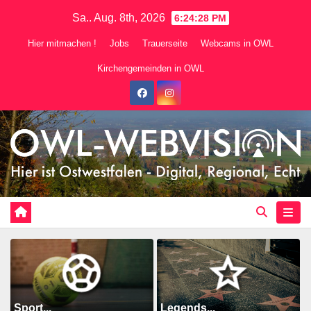
Zum
Sa.. Aug. 8th, 2026
6:24:29 PM
Inhalt
Hier mitmachen !
Jobs
Trauerseite
Webcams in OWL
springen
Kirchengemeinden in OWL
Sport...
Legends...