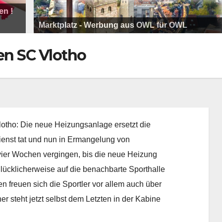
Abgegrätscht Saison 26/27 Folge 1 - KW
Marktplatz: media productiv | Ihr Partner für
Marktplatz - Werbung aus OWL für OWL
Kommunikation und Unterhaltungskonzepte
Marktplatz - Werbung aus OWL für OWL
Marktplatz: funnjoy Eventservice
Marktplatz - Werbung aus OWL für OWL
Marktplatz: Montage Exklusiv – Möbel, Küchen, 
Marktplatz - Werbung aus OWL für OWL
Sound Store - Der Plattenladen in der Region
en SC Vlotho
lotho: Die neue Heizungsanlage ersetzt die
Dienst tat und nun in Ermangelung von
 vier Wochen vergingen, bis die neue Heizung
glücklicherweise auf die benachbarte Sporthalle
freuen sich die Sportler vor allem auch über
r steht jetzt selbst dem Letzten in der Kabine