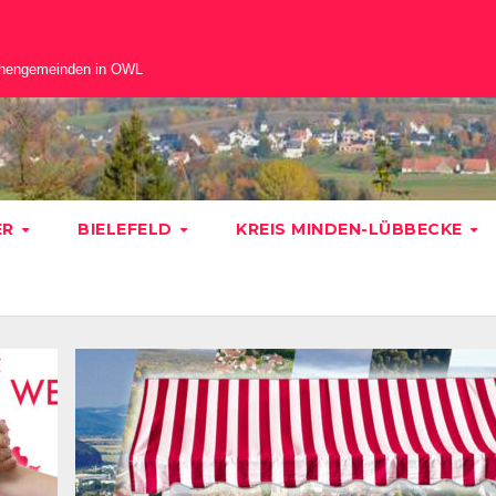
chengemeinden in OWL
ER
BIELEFELD
KREIS MINDEN-LÜBBECKE