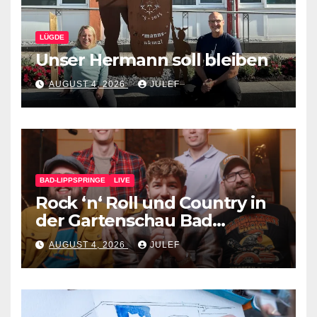
LÜGDE
Unser Hermann soll bleiben
AUGUST 4, 2026
JULEF
BAD-LIPPSPRINGE
LIVE
Rock ‘n‘ Roll und Country in
der Gartenschau Bad
Lippspringe
AUGUST 4, 2026
JULEF