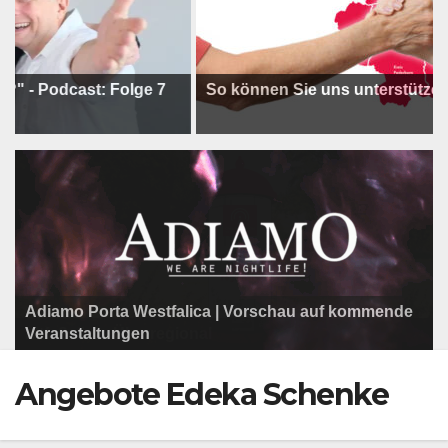
odcast: Folge 7
So können Sie uns unterstützen !
Adiamo Porta Westfalica | Vorschau auf kommende
Programm der Komödie am Klosterplatz.
Litfaßsäule Überregional
Veranstaltungen
Litfaßsäule Überregional
Litfaßsäule Überregional
Angebote Edeka Schenke