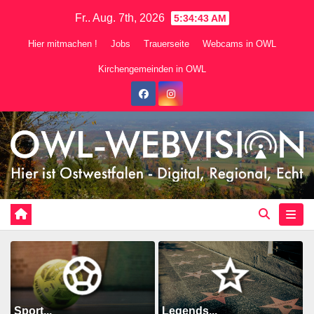
Zum
Fr.. Aug. 7th, 2026
5:34:44 AM
Inhalt
Hier mitmachen !
Jobs
Trauerseite
Webcams in OWL
springen
Kirchengemeinden in OWL
Sport...
Legends...