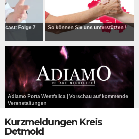
t: Folge 7
So können Sie uns unterstützen !
Adiamo Porta Westfalica | Vorschau auf kommende
Programm der Komödie am Klosterplatz.
Litfaßsäule Überregional
Veranstaltungen
Litfaßsäule Überregional
Litfaßsäule Überregional
Kurzmeldungen Kreis
Detmold