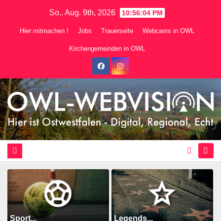
Zum
So.. Aug. 9th, 2026
10:56:05 PM
Inhalt
Hier mitmachen !
Jobs
Trauerseite
Webcams in OWL
springen
Kirchengemeinden in OWL
Sport...
Legends...