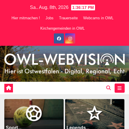
Zum
Sa.. Aug. 8th, 2026
1:36:19 PM
Inhalt
Hier mitmachen !
Jobs
Trauerseite
Webcams in OWL
springen
Kirchengemeinden in OWL
Sport...
Legends...