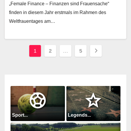
„Female Finance – Finanzen sind Frauensache“
finden in diesem Jahr erstmals im Rahmen des
Weltfrauentages am…
Seitennummerierung
1
2
…
5
der
Beiträge
Sport...
Legends...