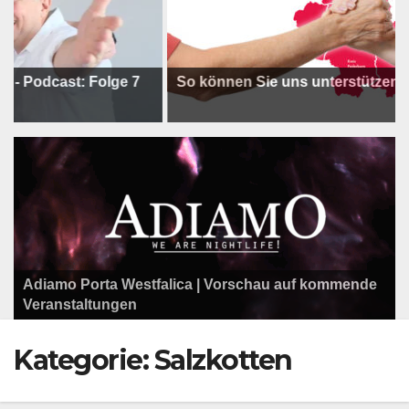
ast: Folge 7
So können Sie uns unterstützen !
Adiamo Porta Westfalica | Vorschau auf kommende
Programm der Komödie am Klosterplatz.
Litfaßsäule Überregional
Veranstaltungen
Litfaßsäule Überregional
Litfaßsäule Überregional
Kategorie:
Salzkotten