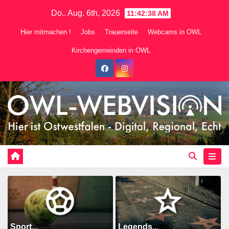
Zum
Do.. Aug. 6th, 2026
11:42:39 AM
Inhalt
Hier mitmachen !
Jobs
Trauerseite
Webcams in OWL
springen
Kirchengemeinden in OWL
Sport...
Legends...