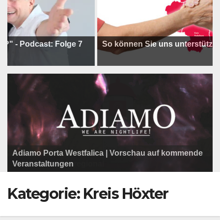
dcast: Folge 7
So können Sie uns unterstützen !
Adiamo Porta Westfalica | Vorschau auf kommende
Programm der Komödie am Klosterplatz.
Litfaßsäule Überregional
Veranstaltungen
Litfaßsäule Überregional
Tanzfest Bielefeld - 19. Juli bis 1. August 2026
Litfaßsäule Überregional
Kategorie:
Kreis Höxter