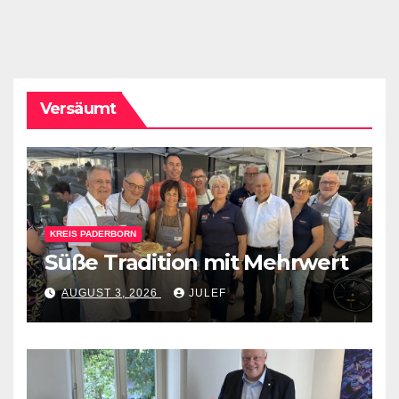
Versäumt
KREIS PADERBORN
Süße Tradition mit Mehrwert
AUGUST 3, 2026
JULEF