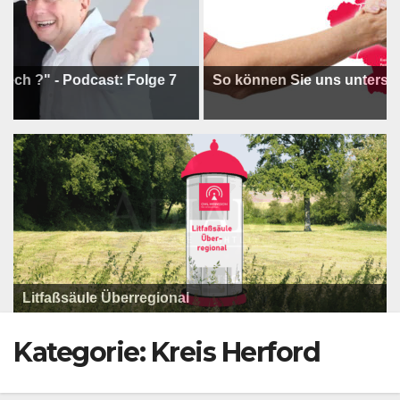
 - Podcast: Folge 7
So können Sie uns unterstützen 
Adiamo Porta Westfalica | Vorschau auf kommende
Programm der Komödie am Klosterplatz.
Litfaßsäule Überregional
Veranstaltungen
Litfaßsäule Überregional
Tanzfest Bielefeld - 19. Juli bis 1. August 2026
Litfaßsäule Überregional
Kategorie:
Kreis Herford