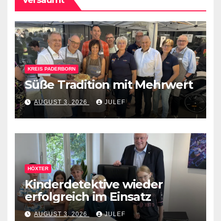
KREIS PADERBORN
Süße Tradition mit Mehrwert
AUGUST 3, 2026
JULEF
HÖXTER
Kinderdetektive wieder
erfolgreich im Einsatz
AUGUST 3, 2026
JULEF