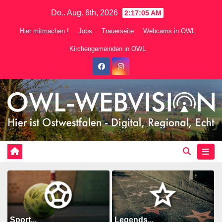
Zum
Do.. Aug. 6th, 2026
2:17:06 AM
Inhalt
Hier mitmachen !
Jobs
Trauerseite
Webcams in OWL
springen
Kirchengemeinden in OWL
Sport...
Legends...