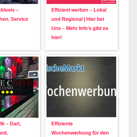
klusiv –
Effizient werben – Lokal
hen, Service
und Regional | Hier bei
Uns – Mehr Info’s gibt es
hier!
fè – Dart,
Effiziente
ard,
Wochenwerbung für den