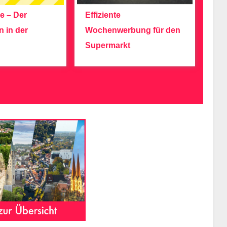
e – Der
Effiziente
n in der
Wochenwerbung für den
Supermarkt