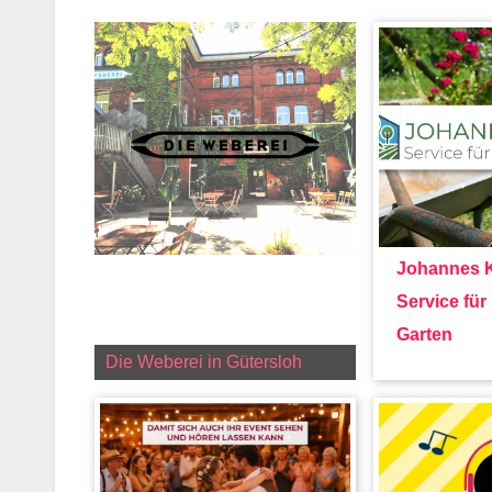
Johannes K
Service fü
Garten
Die Weberei in Gütersloh