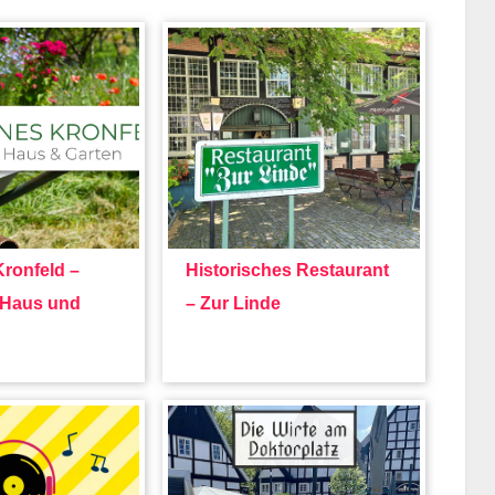
ronfeld –
Historisches Restaurant
r Haus und
– Zur Linde