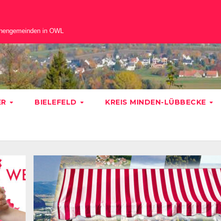
chengemeinden in OWL
ER
BIELEFELD
KREIS MINDEN-LÜBBECKE