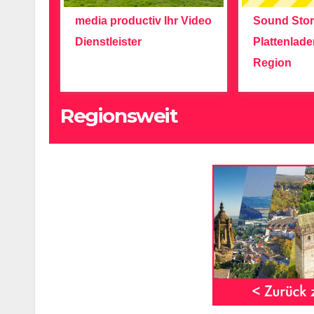
media productiv Ihr Video
Sound Stor
Dienstleister
Plattenlade
Region
Regionsweit