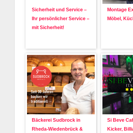
Sicherheit und Service –
Montage Ex
Ihr persönlicher Service –
Möbel, Küc
mit Sicherheit!
Bäckerei Sudbrock in
Si Beve Caf
Rheda-Wiedenbrück &
Kicker, Billi