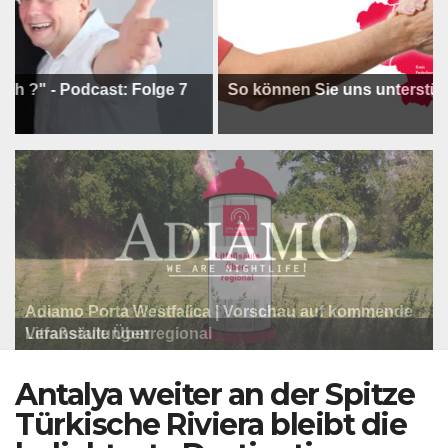
- Podcast: Folge 7
So können Sie uns unterstützen !
Adiamo Porta Westfalica | Vorschau auf kommende
Programm der Komödie am Klosterplatz.
Litfaßsäule Überregional
Veranstaltungen
Litfaßsäule Überregional
Litfaßsäule Überregional
Antalya weiter an der Spitze
Türkische Riviera bleibt die