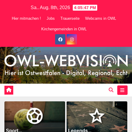
Zum
Sa.. Aug. 8th, 2026
4:05:49 PM
Inhalt
Hier mitmachen !
Jobs
Trauerseite
Webcams in OWL
springen
Kirchengemeinden in OWL
Sport...
Legends...