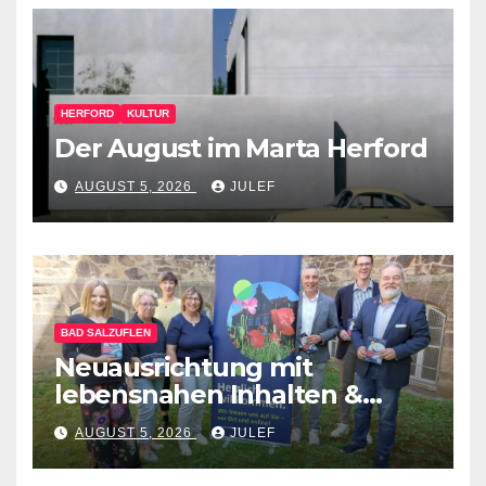
HERFORD
KULTUR
Der August im Marta Herford
AUGUST 5, 2026
JULEF
BAD SALZUFLEN
Neuausrichtung mit
lebensnahen Inhalten &
diversen Mitmachformaten –
AUGUST 5, 2026
JULEF
vhs Bad Salzuflen stellt
neues Herbst-&