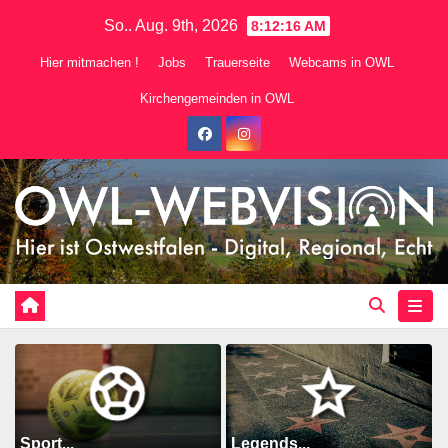
Zum
So.. Aug. 9th, 2026
8:12:17 AM
Inhalt
Hier mitmachen !
Jobs
Trauerseite
Webcams in OWL
springen
Kirchengemeinden in OWL
Sport...
Legends...