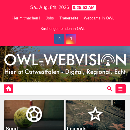
Zum
Sa.. Aug. 8th, 2026
8:25:54 AM
Inhalt
Hier mitmachen !
Jobs
Trauerseite
Webcams in OWL
springen
Kirchengemeinden in OWL
Sport...
Legends...