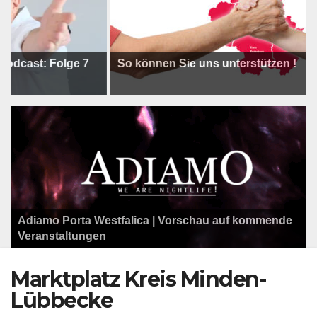
t: Folge 7
So können Sie uns unterstützen !
Adiamo Porta Westfalica | Vorschau auf kommende
Programm der Komödie am Klosterplatz.
Litfaßsäule Überregional
Veranstaltungen
Litfaßsäule Überregional
Litfaßsäule Überregional
Marktplatz Kreis Minden-
Lübbecke