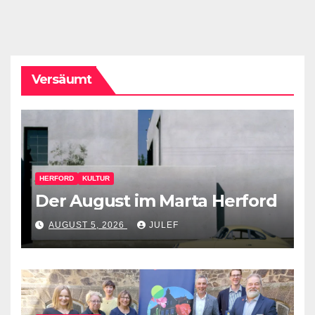
Versäumt
HERFORD
KULTUR
Der August im Marta Herford
AUGUST 5, 2026
JULEF