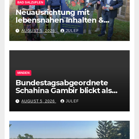
BAD SALZUFLEN
Neuausrichtung mit
lebensnahen Inhalten &
diversen Mitmachformaten –
AUGUST 5, 2026
JULEF
vhs Bad Salzuflen stellt
neues Herbst-&
Winterprogramm vor
MINDEN
Bundestagsabgeordnete
Schahina Gambir blickt als
Praktikantin hinter die
AUGUST 5, 2026
JULEF
Kulissen des Mindener
Industriehafens und des
RegioPorts OWL