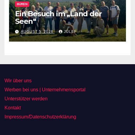
BÜREN
Ein Besuch im „Land der
Seen“
AUGUST 5, 2026
JULEF
Wir über uns
Werben bei uns | Unternehmensportal
Unterstützer werden
Kontakt
Impressum/Datenschutzerklärung