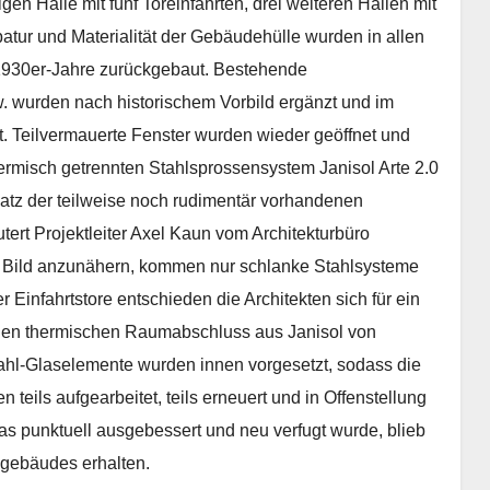
n Halle mit fünf Toreinfahrten, drei weiteren Hallen mit
batur und Materialität der Gebäudehülle wurden in allen
 1930er-Jahre zurückgebaut. Bestehende
w. wurden nach historischem Vorbild ergänzt und im
t. Teilvermauerte Fenster wurden wieder geöffnet und
ermisch getrennten Stahlsprossensystem Janisol Arte 2.0
atz der teilweise noch rudimentär vorhandenen
utert Projektleiter Axel Kaun vom Architekturbüro
en Bild anzunähern, kommen nur schlanke Stahlsysteme
r Einfahrtstore entschieden die Architekten sich für ein
e den thermischen Raumabschluss aus Janisol von
hl-Glaselemente wurden innen vorgesetzt, sodass die
 teils aufgearbeitet, teils erneuert und in Offenstellung
as punktuell ausgebessert und neu verfugt wurde, blieb
ngebäudes erhalten.