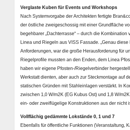
Verglaste Kuben für Events und Workshops
Nach Systemvorgabe der Architekten fertigte Bran&c
der östliche zweigeschossig mit einer Grundfläche vo
begehbarer „Dachterrasse“ – durch die Kombination 
Linea und Riegeln aus VISS Fassade. „Genau diese K
Anforderungen, war die große Herausforderung für un
Riegelprofile mussten an den Enden, dem Linea Pfost
haben wir eigene Pfosten-/Riegelverbinder hergestell
Werkstatt dienten, aber auch zur Steckmontage auf d
statischen Gründen mit Stahleinlagen verstärkt. In 
zwischen 1,0 W/m2K (EG Kubus Ost) und 1,8 W/m2K (
ein- oder zweiflügelige Konstruktionen aus der nicht 
Vollflächig gedämmte Lokstände 0, 1 und 7
Ebenfalls für öffentliche Funktionen (Veranstaltung