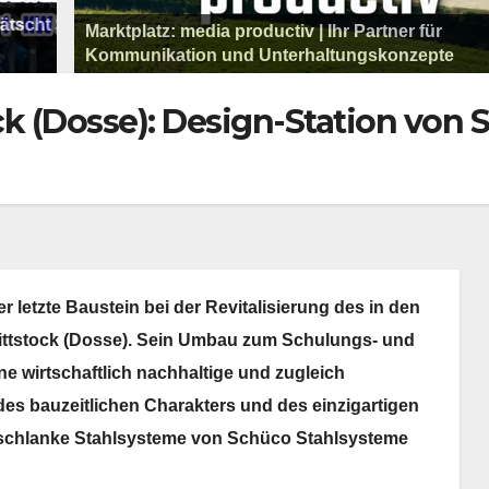
 Saison 26/27 Folge 1 - KW 32
"Wo kommst du den
Marktplatz: media productiv | Ihr Partner für
Marktplatz - Werbung aus OWL für OWL
Kommunikation und Unterhaltungskonzepte
Marktplatz - Werbung aus OWL für OWL
Marktplatz: funnjoy Eventservice
Marktplatz - Werbung aus OWL für OWL
Marktplatz: Montage Exklusiv – Möbel, Küchen, 
Marktplatz - Werbung aus OWL für OWL
Sound Store - Der Plattenladen in der Region
k (Dosse): Design-Station von
 letzte Baustein bei der Revitalisierung des in den
Wittstock (Dosse). Sein Umbau zum Schulungs- und
 wirtschaftlich nachhaltige und zugleich
s bauzeitlichen Charakters und des einzigartigen
f schlanke Stahlsysteme von Schüco Stahlsysteme