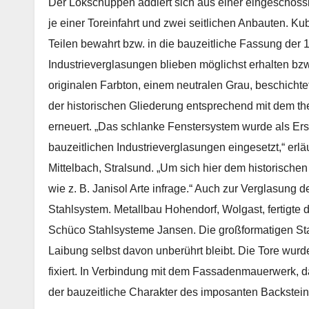
Der Lokschuppen addiert sich aus einer eingeschossige
je einer Toreinfahrt und zwei seitlichen Anbauten. Ku
Teilen bewahrt bzw. in die bauzeitliche Fassung der
Industrieverglasungen blieben möglichst erhalten bz
originalen Farbton, einem neutralen Grau, beschichte
der historischen Gliederung entsprechend mit dem th
erneuert. „Das schlanke Fenstersystem wurde als Ers
bauzeitlichen Industrieverglasungen eingesetzt,“ erlä
Mittelbach, Stralsund. „Um sich hier dem historisch
wie z. B. Janisol Arte infrage.“ Auch zur Verglasung de
Stahlsystem. Metallbau Hohendorf, Wolgast, fertigt
Schüco Stahlsysteme Jansen. Die großformatigen Sta
Laibung selbst davon unberührt bleibt. Die Tore wurden
fixiert. In Verbindung mit dem Fassadenmauerwerk, d
der bauzeitliche Charakter des imposanten Backstei