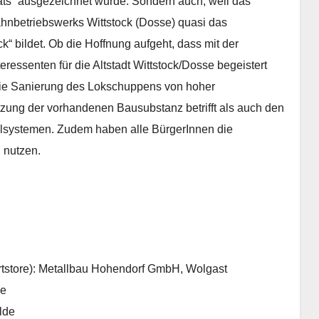
s“ ausgezeichnet wurde. Sondern auch, weil das
ahnbetriebswerks Wittstock (Dosse) quasi das
k“ bildet. Ob die Hoffnung aufgeht, dass mit der
ressenten für die Altstadt Wittstock/Dosse begeistert
 die Sanierung des Lokschuppens von hoher
etzung der vorhandenen Bausubstanz betrifft als auch den
hlsystemen. Zudem haben alle BürgerInnen die
 nutzen.
rtstore): Metallbau Hohendorf GmbH, Wolgast
de
lde