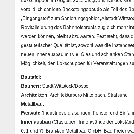
Lokschuppen im August 2023 als „Denkmal des Monat
vorbildlich sanierte Backsteingebäude als Teil des B
„Eingangstor“ zum Sanierungsgebiet „Altstadt Wittstoc
Revitalisierung des Bahnhofsareals zugleich mehr Inte
werden können, bleibt abzuwarten. Fest steht, dass
gestalterischer Qualität ist, sowohl was die Instands
neuen Innenausbau mit viel Glas und schlanken Sta
Möglichkeit, den Lokschuppen für Veranstaltungen zu
Bautafel:
Bauherr:
Stadt Wittstock/Dosse
Architekten:
Architekturbüro Mittelbach, Stralsund
Metallbau:
Fassade
(Industrieverglasungen, Fenster und Einfah
Innenausbau
(Glaskuben, Innenwände der Lokstän
0, 1 und 7): Bran&co Metallbau GmbH, Bad Freienwa