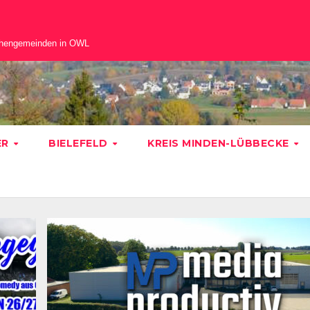
chengemeinden in OWL
ER
BIELEFELD
KREIS MINDEN-LÜBBECKE