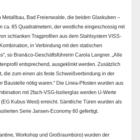
o Metallbau, Bad Freienwalde, die beiden Glaskuben –
n ca. 65 Quadratmetern, der westliche eingeschossig mit
von schlanken Tragprofilen aus dem Stahlsystem VISS-
ombination, in Verbindung mit den statischen
s“, so Bran&co-Geschäftsführerin Carola Langner. „Alle
enprofil entsprechend, ausgeklinkt werden. Zusätzlich
t, die zum einen als feste Schweißverbindung in der
er Baustelle nötig waren.“ Die Linea-Pfosten wurden aus
Kombination mit 2fach-VSG-Isolierglas werden U-Werte
EG Kubus West) erreicht. Sämtliche Türen wurden als
isolierten Serie Jansen-Economy 60 gefertigt.
, Kantine, Workshop und Großraumbüro) wurden der