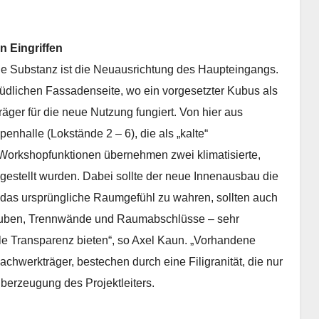
n Eingriffen
 die Substanz ist die Neuausrichtung des Haupteingangs.
südlichen Fassadenseite, wo ein vorgesetzter Kubus als
ger für die neue Nutzung fungiert. Von hier aus
nhalle (Lokstände 2 – 6), die als „kalte“
d Workshopfunktionen übernehmen zwei klimatisierte,
ngestellt wurden. Dabei sollte der neue Innenausbau die
 das ursprüngliche Raumgefühl zu wahren, sollten auch
Kuben, Trennwände und Raumabschlüsse – sehr
 Transparenz bieten“, so Axel Kaun. „Vorhandene
achwerkträger, bestechen durch eine Filigranität, die nur
Überzeugung des Projektleiters.