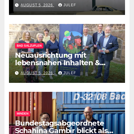
AUGUST 5, 2026
JULEF
BAD SALZUFLEN
Neuausrichtung mit
lebensnahen Inhalten &
diversen Mitmachformaten –
AUGUST 5, 2026
JULEF
vhs Bad Salzuflen stellt
neues Herbst-&
Winterprogramm vor
MINDEN
Bundestagsabgeordnete
Schahina Gambir blickt als