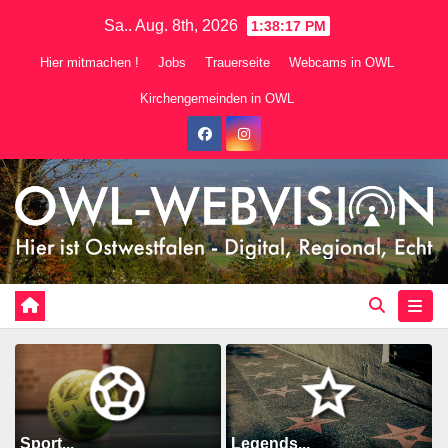
Zum
Sa.. Aug. 8th, 2026
1:38:19 PM
Inhalt
Hier mitmachen !
Jobs
Trauerseite
Webcams in OWL
springen
Kirchengemeinden in OWL
Sport...
Legends...