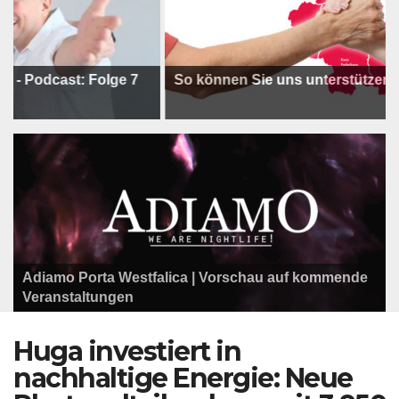
odcast: Folge 7
So können Sie uns unterstützen !
Adiamo Porta Westfalica | Vorschau auf kommende
Programm der Komödie am Klosterplatz.
Litfaßsäule Überregional
Veranstaltungen
Litfaßsäule Überregional
Litfaßsäule Überregional
Huga investiert in
nachhaltige Energie: Neue