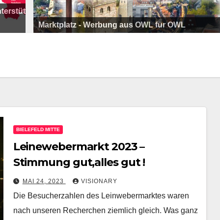
tzen !
Abgegrätscht Saison 26/27 Folge
Marktplatz: media productiv | Ihr Partner für
Marktplatz - Werbung aus OWL für OWL
Kommunikation und Unterhaltungskonzepte
Marktplatz - Werbung aus OWL für OWL
Marktplatz: funnjoy Eventservice
Marktplatz - Werbung aus OWL für OWL
Marktplatz: Montage Exklusiv – Möbel, Küchen, 
Marktplatz - Werbung aus OWL für OWL
Sound Store - Der Plattenladen in der Region
BIELEFELD MITTE
Leinewebermarkt 2023 –
Stimmung gut,alles gut !
MAI 24, 2023
VISIONARY
Die Besucherzahlen des Leinwebermarktes waren
nach unseren Recherchen ziemlich gleich. Was ganz