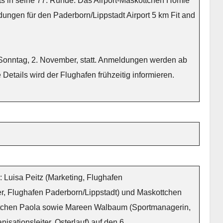
its in seine 77. Runde. Das Airport-Maskottchen Homie
ungen für den Paderborn/Lippstadt Airport 5 km Fit and
 Sonntag, 2. November, statt. Anmeldungen werden ab
etails wird der Flughafen frühzeitig informieren.
: Luisa Peitz (Marketing, Flughafen
er, Flughafen Paderborn/Lippstadt) und Maskottchen
ttchen Paola sowie Mareen Walbaum (Sportmanagerin,
sationsleiter, Osterlauf) auf den 6.