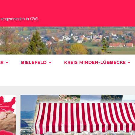
chengemeinden in OWL
ER
BIELEFELD
KREIS MINDEN-LÜBBECKE