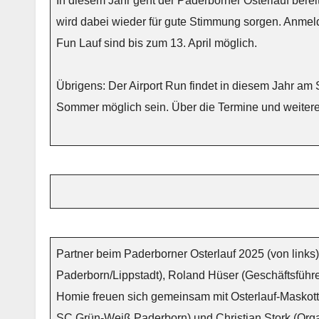
In diesem Jahr geht der Paderborner Osterlauf bere
wird dabei wieder für gute Stimmung sorgen. Anmeld
Fun Lauf sind bis zum 13. April möglich.
Übrigens: Der Airport Run findet in diesem Jahr am
Sommer möglich sein. Über die Termine und weitere D
Partner beim Paderborner Osterlauf 2025 (von links)
Paderborn/Lippstadt), Roland Hüser (Geschäftsführ
Homie freuen sich gemeinsam mit Osterlauf-Masko
SC Grün-Weiß Paderborn) und Christian Stork (Organi