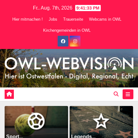
Zum
Fr.. Aug. 7th, 2026
9:41:34 PM
Inhalt
Hier mitmachen !
Jobs
Trauerseite
Webcams in OWL
springen
Kirchengemeinden in OWL
Sport...
Legends...