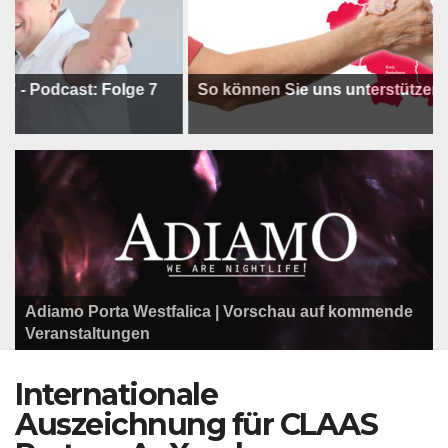
dcast: Folge 7
So können Sie uns unterstützen !
Adiamo Porta Westfalica | Vorschau auf kommende
Programm der Komödie am Klosterplatz.
Litfaßsäule Überregional
Veranstaltungen
Litfaßsäule Überregional
Tanzfest Bielefeld - 19. Juli bis 1. August 2026
Litfaßsäule Überregional
Internationale
Auszeichnung für CLAAS