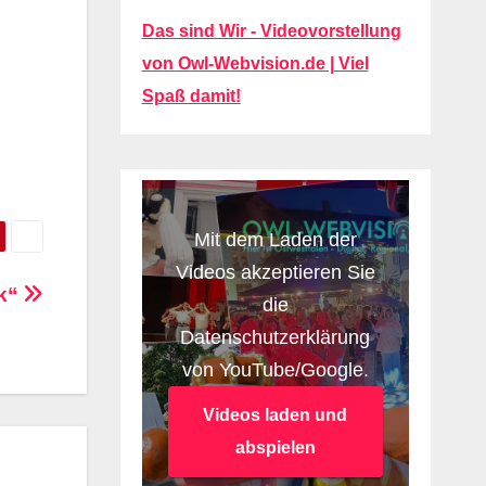
Das sind Wir - Videovorstellung
von Owl-Webvision.de | Viel
Spaß damit!
Mit dem Laden der
Videos akzeptieren Sie
ik“
die
Datenschutzerklärung
von YouTube/Google.
Videos laden und
abspielen