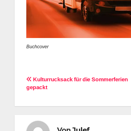
Buchcover
Beitragsnavigation
Kulturrucksack für die Sommerferien
gepackt
Von
Julef