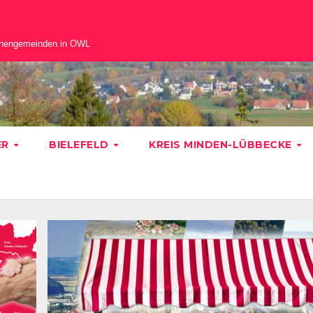
chengemeinden in OWL
ER
BIELEFELD
KREIS MINDEN-LÜBBECKE