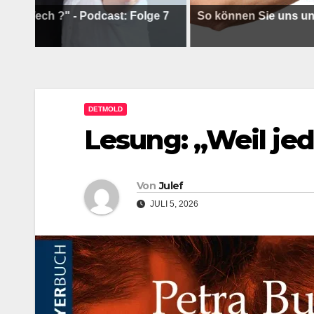
h ?" - Podcast: Folge 7
So können Sie uns unterstütz
DETMOLD
Lesung: „Weil jed
Von
Julef
JULI 5, 2026