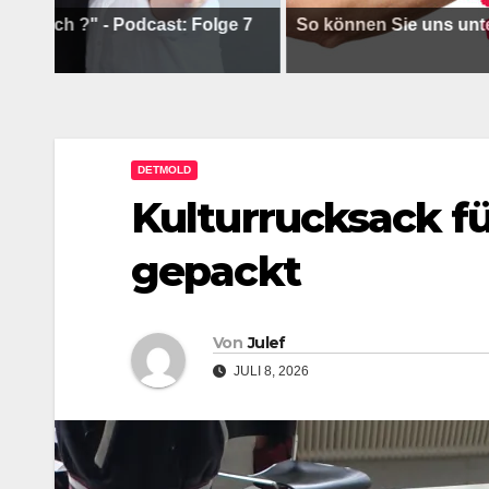
h ?" - Podcast: Folge 7
So können Sie uns unterstüt
DETMOLD
Kulturrucksack f
gepackt
Von
Julef
JULI 8, 2026