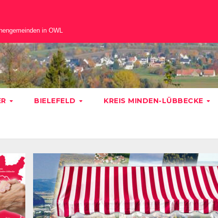
chengemeinden in OWL
ER
BIELEFELD
KREIS MINDEN-LÜBBECKE