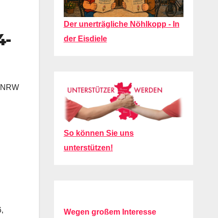
Der unerträgliche Nöhlkopp - In
4-
der Eisdiele
ks NRW
So können Sie uns
unterstützen!
,
Wegen großem Interesse