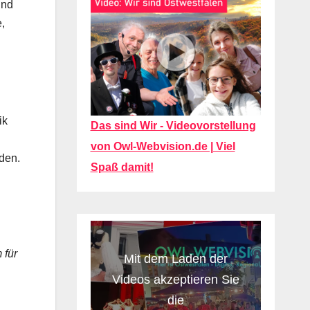
und
,
ik
Das sind Wir - Videovorstellung
von Owl-Webvision.de | Viel
den.
Spaß damit!
 für
Mit dem Laden der
Videos akzeptieren Sie
die