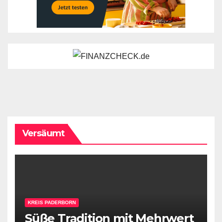
Versäumt
KREIS PADERBORN
Süße Tradition mit Mehrwert