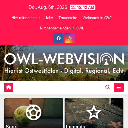
Zum
Do.. Aug. 6th, 2026
11:45:43 AM
Inhalt
Hier mitmachen !
Jobs
Trauerseite
Webcams in OWL
springen
Kirchengemeinden in OWL
Sport...
Legends...