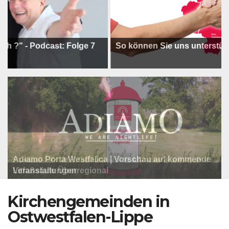
 - Podcast: Folge 7
So können Sie uns unterstützen !
Adiamo Porta Westfalica | Vorschau auf kommende
Programm der Komödie am Klosterplatz.
Litfaßsäule Überregional
Veranstaltungen
Litfaßsäule Überregional
Tanzfest Bielefeld - 19. Juli bis 1. August 2026
Litfaßsäule Überregional
Kirchengemeinden in
Ostwestfalen-Lippe