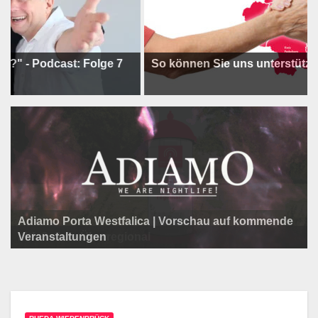
odcast: Folge 7
So können Sie uns unterstützen !
Adiamo Porta Westfalica | Vorschau auf kommende
Programm der Komödie am Klosterplatz.
Litfaßsäule Überregional
Veranstaltungen
Litfaßsäule Überregional
Tanzfest Bielefeld - 19. Juli bis 1. August 2026
Litfaßsäule Überregional