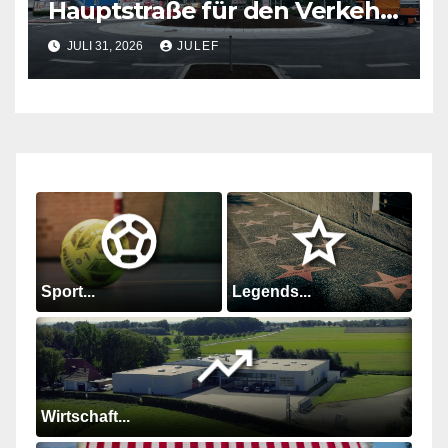
Hauptstraße für den Verkehr
freigegeben
JULI 31, 2026
JULEF
Sport...
Legends...
Wirtschaft...