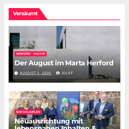
Versäumt
HERFORD
KULTUR
Der August im Marta Herford
AUGUST 5, 2026
JULEF
BAD SALZUFLEN
Neuausrichtung mit
lebensnahen Inhalten &