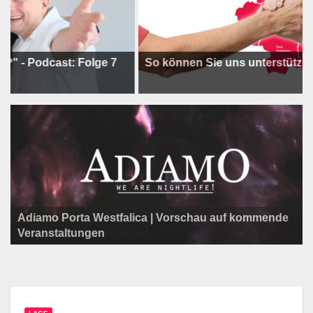
dcast: Folge 7
So können Sie uns unterstützen !
Adiamo Porta Westfalica | Vorschau auf kommende
Programm der Komödie am Klosterplatz.
Litfaßsäule Überregional
Veranstaltungen
Litfaßsäule Überregional
Litfaßsäule Überregional