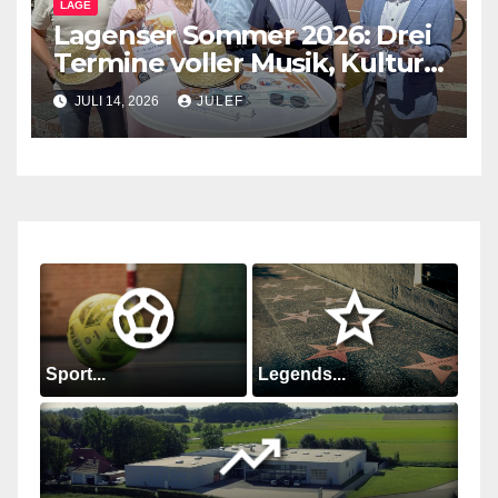
LAGE
Lagenser Sommer 2026: Drei
Termine voller Musik, Kultur
und Begegnungen auf dem
JULI 14, 2026
JULEF
Marktplatz
Sport...
Legends...