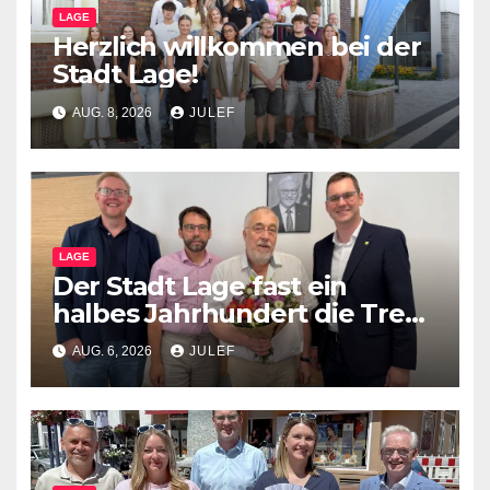
LAGE
Herzlich willkommen bei der
Stadt Lage!
AUG. 8, 2026
JULEF
LAGE
Der Stadt Lage fast ein
halbes Jahrhundert die Treue
gehalten
AUG. 6, 2026
JULEF