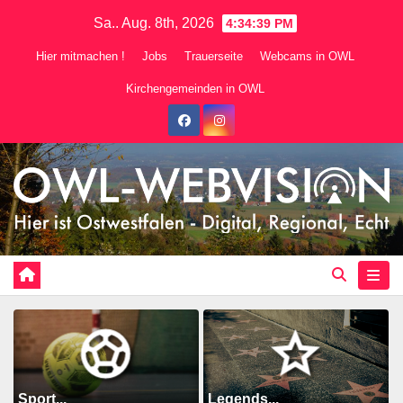
Zum
Sa.. Aug. 8th, 2026
4:34:41 PM
Inhalt
Hier mitmachen !
Jobs
Trauerseite
Webcams in OWL
springen
Kirchengemeinden in OWL
Sport...
Legends...