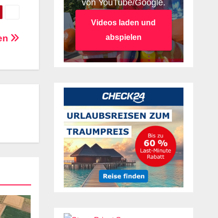
von YouTube/Google.
Videos laden und
hen
abspielen