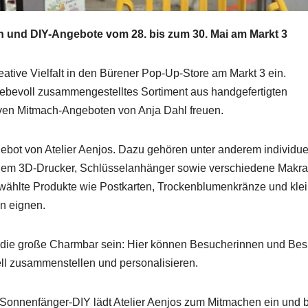
und DIY-Angebote vom 28. bis zum 30. Mai am Markt 3
reative Vielfalt in den Bürener Pop-Up-Store am Markt 3 ein.
iebevoll zusammengestelltes Sortiment aus handgefertigten
iven Mitmach-Angeboten von Anja Dahl freuen.
ebot von Atelier Aenjos. Dazu gehören unter anderem individue
s dem 3D-Drucker, Schlüsselanhänger sowie verschiedene Makr
ewählte Produkte wie Postkarten, Trockenblumenkränze und kle
n eignen.
 die große Charmbar sein: Hier können Besucherinnen und Be
ll zusammenstellen und personalisieren.
Sonnenfänger-DIY lädt Atelier Aenjos zum Mitmachen ein und b