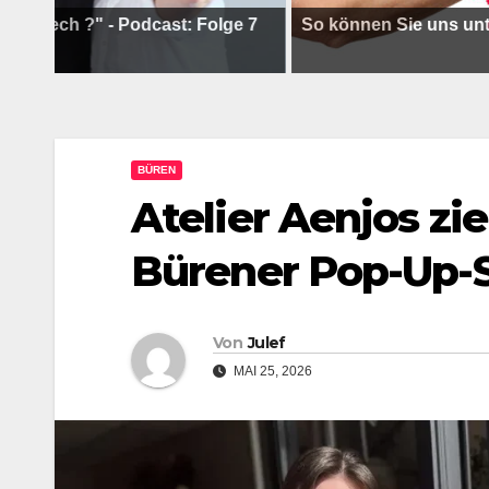
 ?" - Podcast: Folge 7
So können Sie uns unterstütz
BÜREN
Atelier Aenjos zie
Bürener Pop-Up-S
Von
Julef
MAI 25, 2026