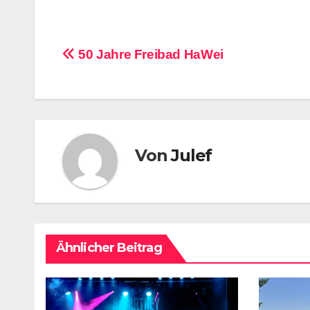
Beitragsnavigation
50 Jahre Freibad HaWei
Von
Julef
Ähnlicher Beitrag