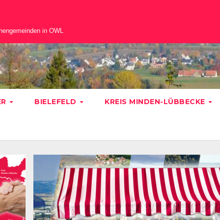
chengemeinden in OWL
ER
BIELEFELD
KREIS MINDEN-LÜBBECKE