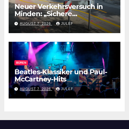
Neuer Verkehrsversuch in
Minden: „Sichere
Verkehrswege schaffen“
AUGUST 7, 2026
JULEF
BÜREN
Beatles-Klassiker und Paul-
McCartney-Hits
AUGUST 7, 2026
JULEF