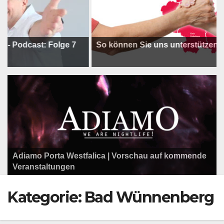
st: Folge 7
So können Sie uns unterstützen !
Adiamo Porta Westfalica | Vorschau auf kommende
Programm der Komödie am Klosterplatz.
Litfaßsäule Überregional
Veranstaltungen
Litfaßsäule Überregional
Litfaßsäule Überregional
Kategorie:
Bad Wünnenberg