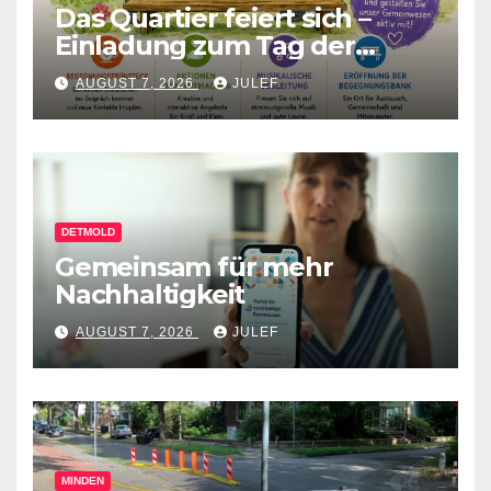
Das Quartier feiert sich –
Einladung zum Tag der
Begegnung
AUGUST 7, 2026
JULEF
DETMOLD
Gemeinsam für mehr
Nachhaltigkeit
AUGUST 7, 2026
JULEF
MINDEN