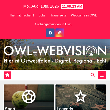
Zum
Mo.. Aug. 10th, 2026
11:08:25 AM
Inhalt
Hier mitmachen !
Jobs
Trauerseite
Webcams in OWL
springen
Kirchengemeinden in OWL
Sport...
Legends...