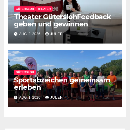
GÜTERSLOH
THEATER
Theater GüterslohFeedback
geben und gewinnen
AUG. 2, 2026
JULEF
GÜTERSLOH
Sportabzeichen gemeinsam
erleben
AUG. 1, 2026
JULEF