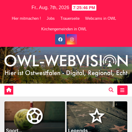
Zum
Fr.. Aug. 7th, 2026
7:25:48 PM
Inhalt
Hier mitmachen !
Jobs
Trauerseite
Webcams in OWL
springen
Kirchengemeinden in OWL
Sport...
Legends...