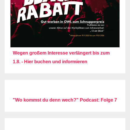
Wegen großem Interesse verlängert bis zum
1.8. - Hier buchen und informieren
"Wo kommst du denn wech?" Podcast: Folge 7