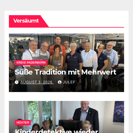
Versäumt
KREIS PADERBORN
Süße Tradition mit Mehrwert
AUGUST 3, 2026
JULEF
HÖXTER
Kinderdetektive wieder