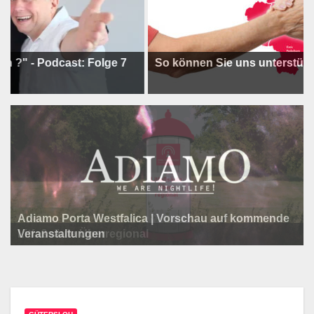
Podcast: Folge 7
So können Sie uns unterstützen !
Adiamo Porta Westfalica | Vorschau auf kommende
Programm der Komödie am Klosterplatz.
Litfaßsäule Überregional
Veranstaltungen
Litfaßsäule Überregional
Tanzfest Bielefeld - 19. Juli bis 1. August 2026
Litfaßsäule Überregional