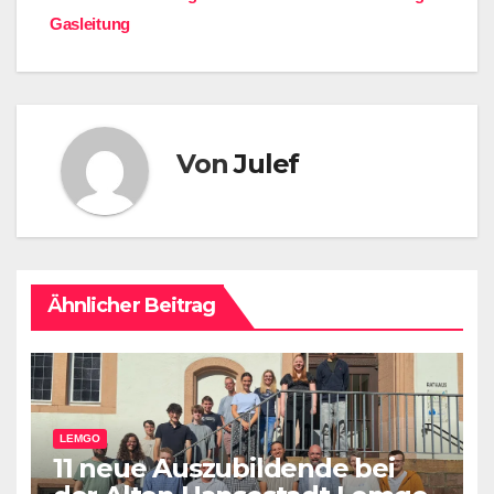
Gasleitung
Von
Julef
Ähnlicher Beitrag
LEMGO
11 neue Auszubildende bei