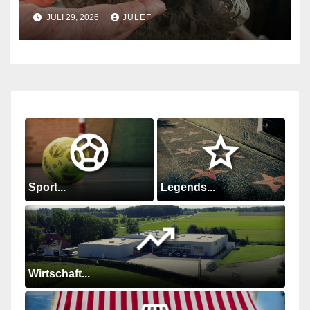
Menschen mit
JULI 29, 2026
JULEF
Sehbeeinträchtigungen im
Junkerhaus
Sport...
Legends...
Wirtschaft...