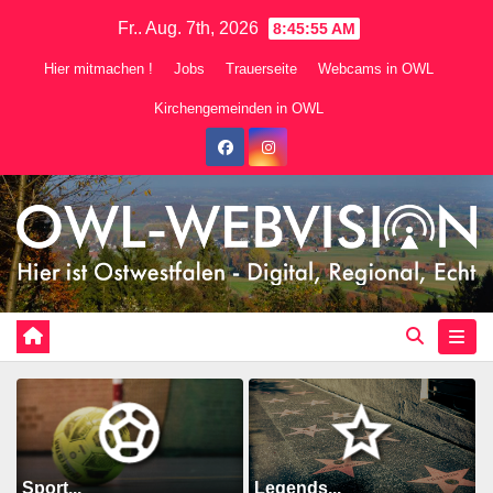
Zum
Fr.. Aug. 7th, 2026
8:45:56 AM
Inhalt
Hier mitmachen !
Jobs
Trauerseite
Webcams in OWL
springen
Kirchengemeinden in OWL
Sport...
Legends...