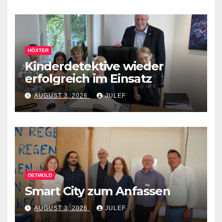
HÖXTER
Kinderdetektive wieder
erfolgreich im Einsatz
AUGUST 3, 2026
JULEF
DETMOLD
Smart City zum Anfassen
AUGUST 3, 2026
JULEF