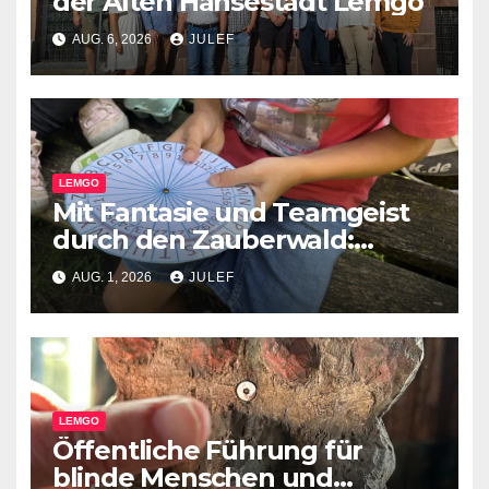
der Alten Hansestadt Lemgo
AUG. 6, 2026
JULEF
LEMGO
Mit Fantasie und Teamgeist
durch den Zauberwald:
Pflegekinder erleben
AUG. 1, 2026
JULEF
besondere Waldrallye
LEMGO
Öffentliche Führung für
blinde Menschen und