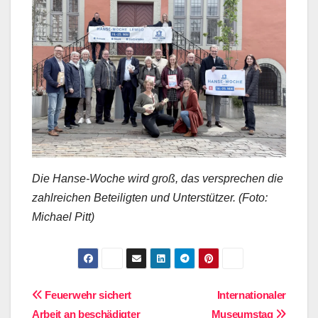
Die Hanse-Woche wird groß, das versprechen die
zahlreichen Beteiligten und Unterstützer. (Foto:
Michael Pitt)
Beitragsnavigation
Feuerwehr sichert
Internationaler
Arbeit an beschädigter
Museumstag