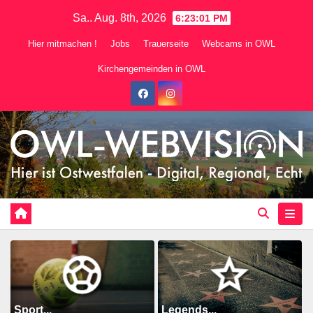
Zum
Sa.. Aug. 8th, 2026
6:23:03 PM
Inhalt
Hier mitmachen !
Jobs
Trauerseite
Webcams in OWL
springen
Kirchengemeinden in OWL
Sport...
Legends...