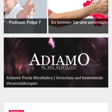
cast: Folge 7
So können Sie uns unterstützen !
Adiamo Porta Westfalica | Vorschau auf kommende
Programm der Komödie am Klosterplatz.
Litfaßsäule Überregional
Veranstaltungen
Litfaßsäule Überregional
Litfaßsäule Überregional