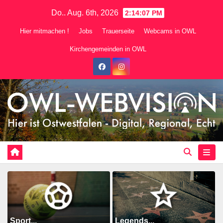
Zum
Do.. Aug. 6th, 2026
2:14:09 PM
Inhalt
Hier mitmachen !
Jobs
Trauerseite
Webcams in OWL
springen
Kirchengemeinden in OWL
Sport...
Legends...