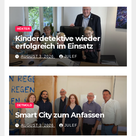
HÖXTER
Kinderdetektive wieder
erfolgreich im Einsatz
AUGUST 3, 2026
JULEF
DETMOLD
Smart City zum Anfassen
AUGUST 3, 2026
JULEF