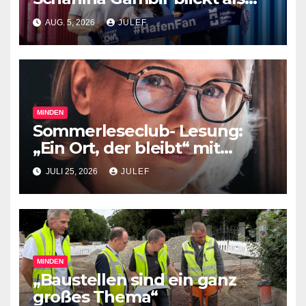
Praktikantin hinter die
AUG. 5, 2026
JULEF
Kulissen des Mindener
Industriehafens und des
RegioPorts OWL
MINDEN
Sommerleseclub- Lesung:
„Ein Ort, der bleibt“ mit
Sandra Lüpkes
JULI 25, 2026
JULEF
MINDEN
„Baustellen sind ein ganz
großes Thema“