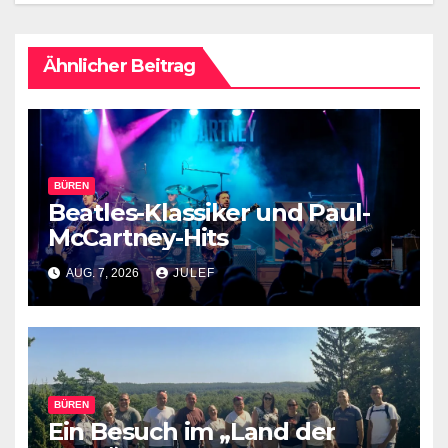
Ähnlicher Beitrag
BÜREN
Beatles-Klassiker und Paul-
McCartney-Hits
AUG. 7, 2026
JULEF
BÜREN
Ein Besuch im „Land der