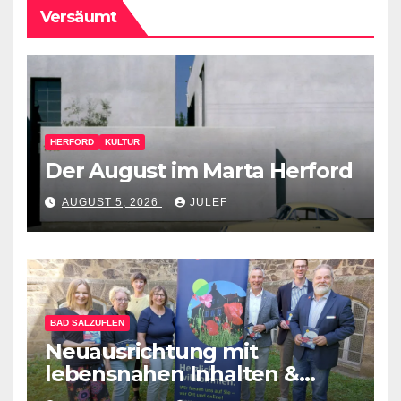
Versäumt
HERFORD
KULTUR
Der August im Marta Herford
AUGUST 5, 2026
JULEF
BAD SALZUFLEN
Neuausrichtung mit
lebensnahen Inhalten &
diversen Mitmachformaten –