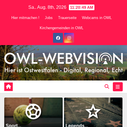
Zum
Sa.. Aug. 8th, 2026
11:20:50 AM
Inhalt
Hier mitmachen !
Jobs
Trauerseite
Webcams in OWL
springen
Kirchengemeinden in OWL
Sport...
Legends...