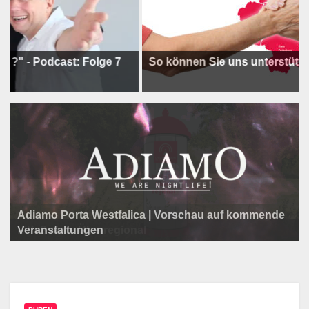
odcast: Folge 7
So können Sie uns unterstützen !
Adiamo Porta Westfalica | Vorschau auf kommende
Programm der Komödie am Klosterplatz.
Litfaßsäule Überregional
Veranstaltungen
Litfaßsäule Überregional
Litfaßsäule Überregional