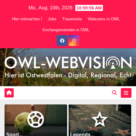
Zum
Mo.. Aug. 10th, 2026
10:59:58 AM
Inhalt
Hier mitmachen !
Jobs
Trauerseite
Webcams in OWL
springen
Kirchengemeinden in OWL
Sport...
Legends...