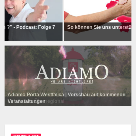
Podcast: Folge 7
So können Sie uns unterstützen !
Adiamo Porta Westfalica | Vorschau auf kommende
Programm der Komödie am Klosterplatz.
Litfaßsäule Überregional
Veranstaltungen
Litfaßsäule Überregional
Litfaßsäule Überregional