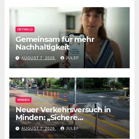
DETMOLD
Gemeinsam für mehr
Nachhaltigkeit
AUGUST 7, 2026
JULEF
MINDEN
Neuer Verkehrsversuch in
Minden: „Sichere
Verkehrswege schaffen“
AUGUST 7, 2026
JULEF