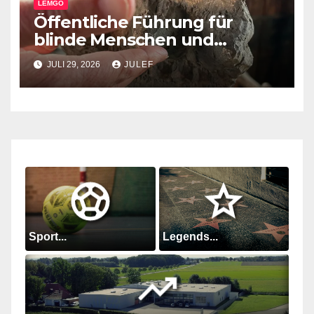
LEMGO
Öffentliche Führung für
blinde Menschen und
Menschen mit
JULI 29, 2026
JULEF
Sehbeeinträchtigungen im
Junkerhaus
Sport...
Legends...