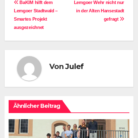
Beitragsnavigation
BaKIM hilft dem
Lemgoer Wehr nicht nur
Lemgoer Stadtwald –
in der Alten Hansestadt
Smartes Projekt
gefragt
ausgezeichnet
Von
Julef
Ähnlicher Beitrag