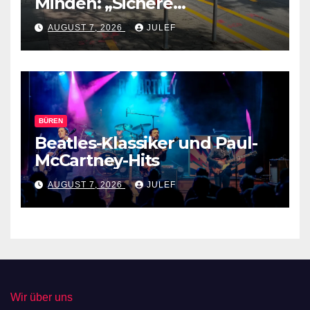
Minden: „Sichere
Verkehrswege schaffen“
AUGUST 7, 2026
JULEF
BÜREN
Beatles-Klassiker und Paul-
McCartney-Hits
AUGUST 7, 2026
JULEF
Wir über uns