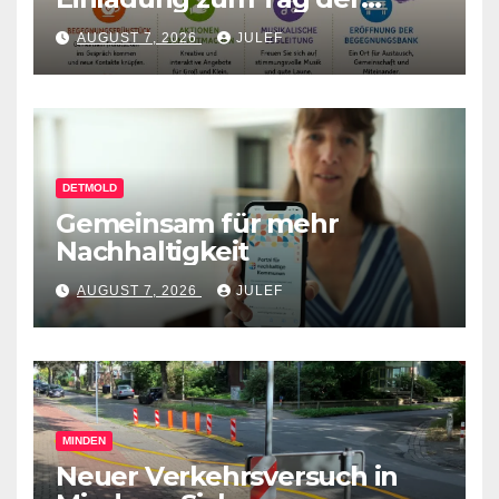
Begegnung
AUGUST 7, 2026
JULEF
DETMOLD
Gemeinsam für mehr
Nachhaltigkeit
AUGUST 7, 2026
JULEF
MINDEN
Neuer Verkehrsversuch in