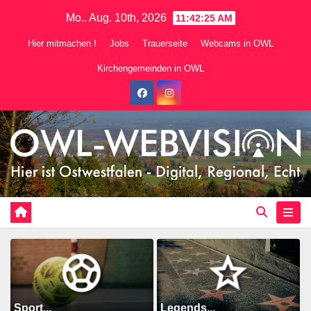
Zum
Mo.. Aug. 10th, 2026
11:42:26 AM
Inhalt
Hier mitmachen !
Jobs
Trauerseite
Webcams in OWL
springen
Kirchengemeinden in OWL
Sport...
Legends...