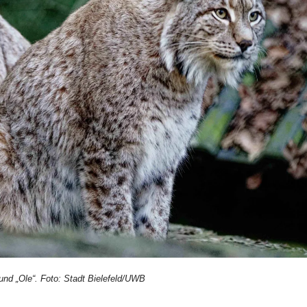
nd „Ole“. Foto: Stadt Bielefeld/UWB