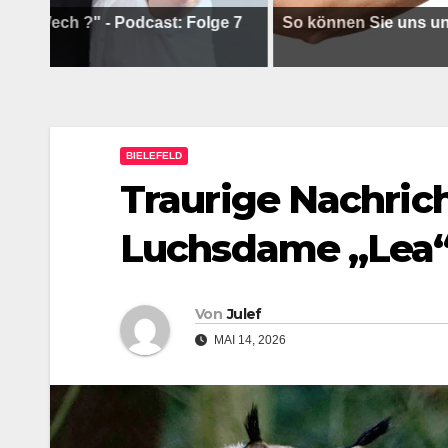
 ?" - Podcast: Folge 7
So können Sie uns unterstütze
BIELEFELD
Traurige Nachrich
Luchsdame „Lea“
Von
Julef
MAI 14, 2026