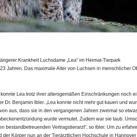
längerer Krankheit Luchsdame „Lea“ im Heimat-Tierpark
au 23 Jahren. Das maximale Alter von Luchsen in menschlicher O
h konnte Lea trotz ihrer altersgemäßen Einschränkungen noch e
iter Dr. Benjamin Ibler. „Lea konnte nicht mehr gut kauen und wu
avon aus, dass sie in den vergangenen Jahren zweimal so etwa
erenbeckenentzündung wurde vermutet. Zudem war sie taub. Ums
n bestandbetreuenden Vertragstierarzt“, so Ibler. Um zu erfahre
ird der Körper nun an der Tierärztlichen Hochschule in Hannover