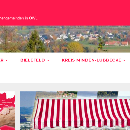
chengemeinden in OWL
ER
BIELEFELD
KREIS MINDEN-LÜBBECKE