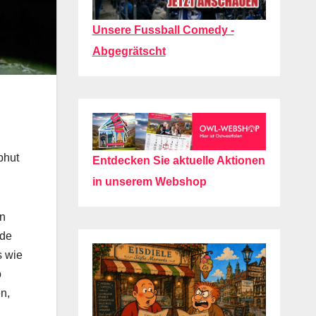
Unsere Fussball Comedy -
Abgegrätscht
bhut
Entdecken Sie aktuelle Aktionen
in unserem Webshop
in
rde
s wie
o
n,