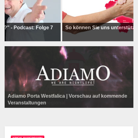
odcast: Folge 7
So können Sie uns unterstützen !
Adiamo Porta Westfalica | Vorschau auf kommende
Programm der Komödie am Klosterplatz.
Litfaßsäule Überregional
Veranstaltungen
Litfaßsäule Überregional
Litfaßsäule Überregional