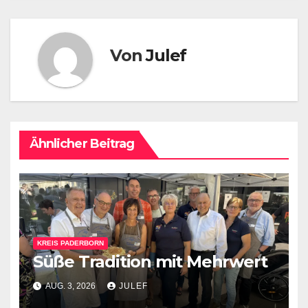
Von
Julef
Ähnlicher Beitrag
KREIS PADERBORN
Süße Tradition mit Mehrwert
AUG. 3, 2026
JULEF