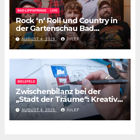
BAD-LIPPSPRINGE
LIVE
Rock ‘n‘ Roll und Country in
der Gartenschau Bad
Lippspringe
AUGUST 4, 2026
JULEF
BIELEFELD
Zwischenbilanz bei der
„Stadt der Träume“: Kreative
Ideen nehmen Gestalt an
AUGUST 4, 2026
JULEF