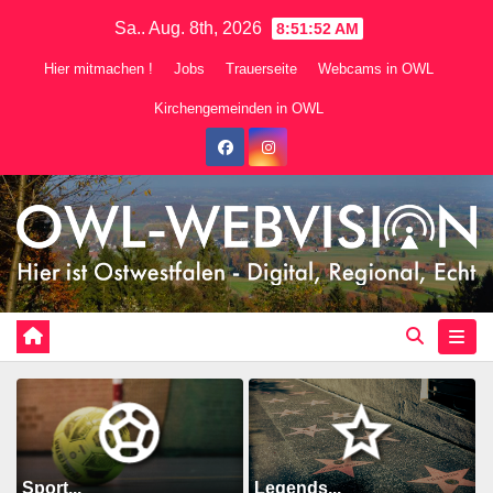
Zum
Sa.. Aug. 8th, 2026
8:51:54 AM
Inhalt
Hier mitmachen !
Jobs
Trauerseite
Webcams in OWL
springen
Kirchengemeinden in OWL
Sport...
Legends...