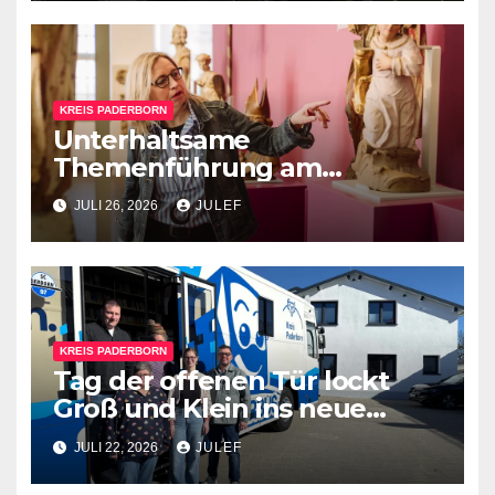
KREIS PADERBORN
Unterhaltsame
Themenführung am
Sonntag, 2. August, um 15 Uhr
JULI 26, 2026
JULEF
im Kreismuseum
Wewelsburg
KREIS PADERBORN
Tag der offenen Tür lockt
Groß und Klein ins neue
Bücherbus-Magazin
JULI 22, 2026
JULEF