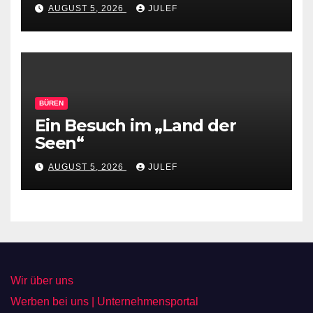
Praktikantin hinter die
AUGUST 5, 2026
JULEF
Kulissen des Mindener
Industriehafens und des
RegioPorts OWL
BÜREN
Ein Besuch im „Land der
Seen“
AUGUST 5, 2026
JULEF
Wir über uns
Werben bei uns | Unternehmensportal