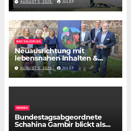
AUGUST 5, 2026
JULEF
BAD SALZUFLEN
Neuausrichtung mit
lebensnahen Inhalten &
diversen Mitmachformaten –
AUGUST 5, 2026
JULEF
vhs Bad Salzuflen stellt
neues Herbst-&
Winterprogramm vor
MINDEN
Bundestagsabgeordnete
Schahina Gambir blickt als