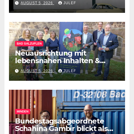
AUGUST 5, 2026
JULEF
BAD SALZUFLEN
Neuausrichtung mit
lebensnahen Inhalten &
diversen Mitmachformaten –
AUGUST 5, 2026
JULEF
vhs Bad Salzuflen stellt
neues Herbst-&
Winterprogramm vor
MINDEN
Bundestagsabgeordnete
Schahina Gambir blickt als