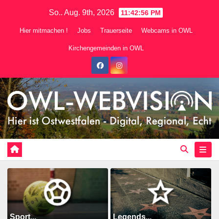
Zum
So.. Aug. 9th, 2026
11:42:58 PM
Inhalt
Hier mitmachen !
Jobs
Trauerseite
Webcams in OWL
springen
Kirchengemeinden in OWL
Sport...
Legends...