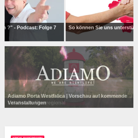
Podcast: Folge 7
So können Sie uns unterstützen !
Adiamo Porta Westfalica | Vorschau auf kommende
Programm der Komödie am Klosterplatz.
Litfaßsäule Überregional
Veranstaltungen
Litfaßsäule Überregional
Litfaßsäule Überregional