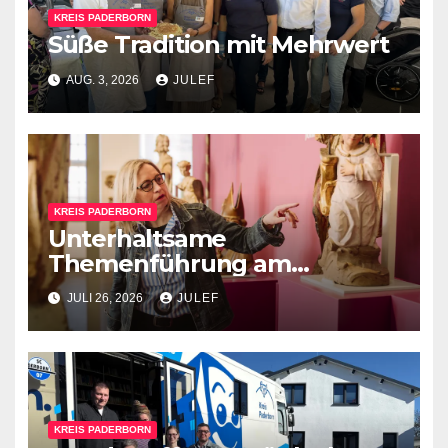
KREIS PADERBORN
Süße Tradition mit Mehrwert
AUG. 3, 2026
JULEF
KREIS PADERBORN
Unterhaltsame
Themenführung am
Sonntag, 2. August, um 15 Uhr
JULI 26, 2026
JULEF
im Kreismuseum
Wewelsburg
KREIS PADERBORN