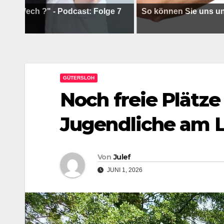
 ?" - Podcast: Folge 7
So können Sie uns unterstütz
GÜTERSLOH
Noch freie Plätz
Jugendliche am 
Von
Julef
JUNI 1, 2026