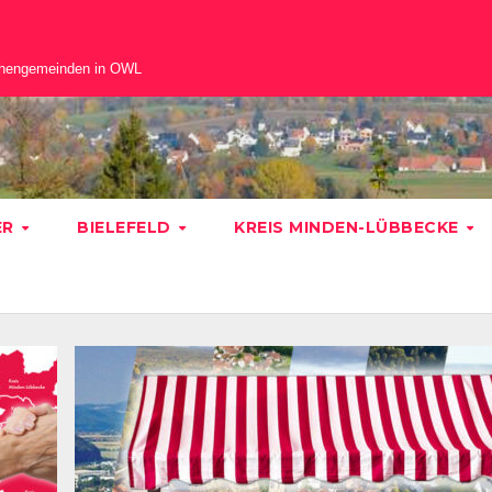
chengemeinden in OWL
ER
BIELEFELD
KREIS MINDEN-LÜBBECKE