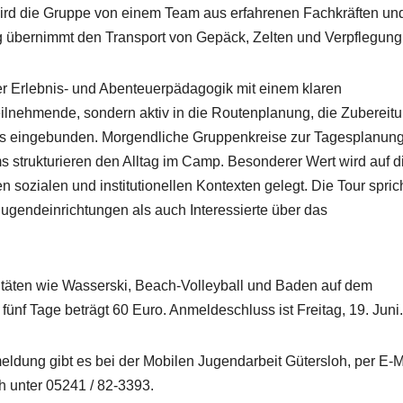
 wird die Gruppe von einem Team aus erfahrenen Fachkräften un
ug übernimmt den Transport von Gepäck, Zelten und Verpflegung
 Erlebnis- und Abenteuerpädagogik mit einem klaren
Teilnehmende, sondern aktiv in die Routenplanung, die Zubereit
ags eingebunden. Morgendliche Gruppenkreise zur Tagesplanun
strukturieren den Alltag im Camp. Besonderer Wert wird auf d
ozialen und institutionellen Kontexten gelegt. Die Tour spric
gendeinrichtungen als auch Interessierte über das
täten wie Wasserski, Beach-Volleyball und Baden auf dem
nf Tage beträgt 60 Euro. Anmeldeschluss ist Freitag, 19. Juni.
eldung gibt es bei der Mobilen Jugendarbeit Gütersloh, per E-M
h unter 05241 / 82-3393.