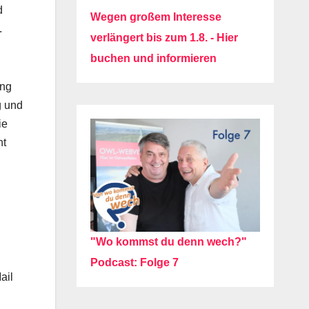
d
Wegen großem Interesse
.
verlängert bis zum 1.8. - Hier
buchen und informieren
ung
g und
ie
ht
"Wo kommst du denn wech?"
Podcast: Folge 7
ail