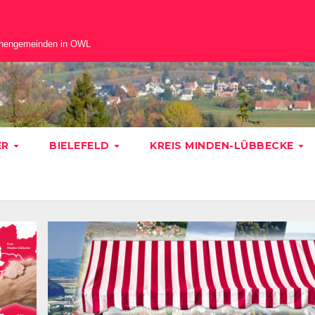
chengemeinden in OWL
ER
BIELEFELD
KREIS MINDEN-LÜBBECKE