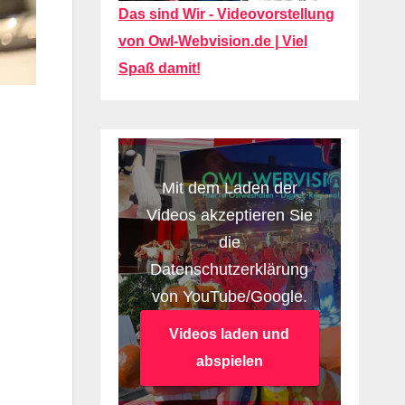
Das sind Wir - Videovorstellung
von Owl-Webvision.de | Viel
Spaß damit!
Mit dem Laden der
Videos akzeptieren Sie
die
Datenschutzerklärung
von YouTube/Google.
Videos laden und
abspielen