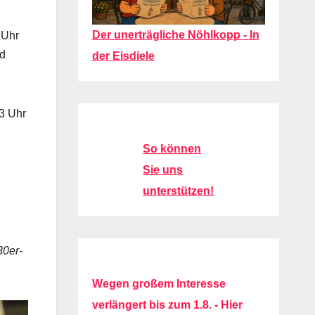
Der unerträgliche Nöhlkopp - In
 Uhr
nd
der Eisdiele
13 Uhr
So können
Sie uns
unterstützen!
80er-
Wegen großem Interesse
verlängert bis zum 1.8. - Hier