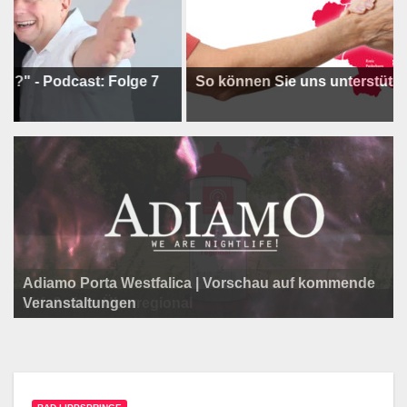
odcast: Folge 7
So können Sie uns unterstützen !
Adiamo Porta Westfalica | Vorschau auf kommende
Programm der Komödie am Klosterplatz.
Litfaßsäule Überregional
Veranstaltungen
Litfaßsäule Überregional
Litfaßsäule Überregional