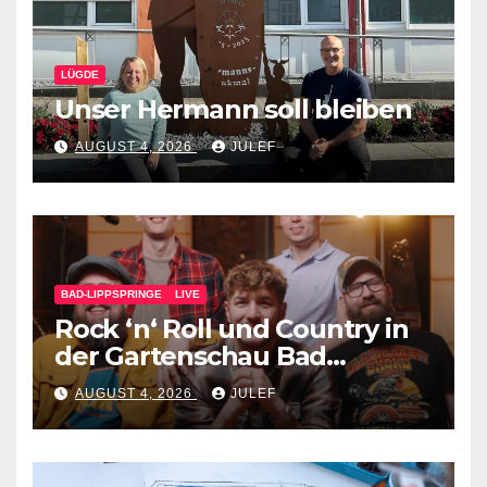
LÜGDE
Unser Hermann soll bleiben
AUGUST 4, 2026
JULEF
BAD-LIPPSPRINGE
LIVE
Rock ‘n‘ Roll und Country in
der Gartenschau Bad
Lippspringe
AUGUST 4, 2026
JULEF