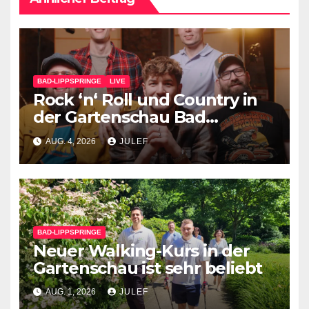
BAD-LIPPSPRINGE
LIVE
Rock ‘n‘ Roll und Country in
der Gartenschau Bad
Lippspringe
AUG. 4, 2026
JULEF
BAD-LIPPSPRINGE
Neuer Walking-Kurs in der
Gartenschau ist sehr beliebt
AUG. 1, 2026
JULEF