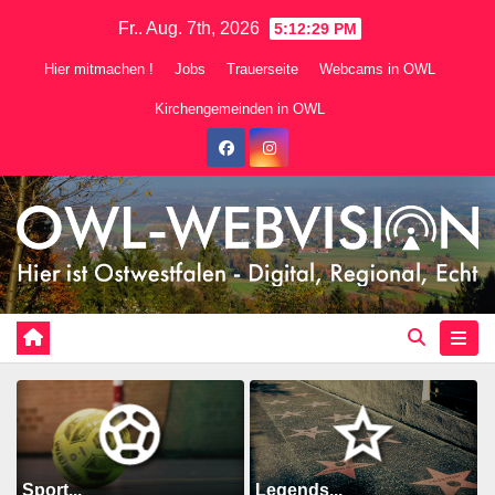
Zum
Fr.. Aug. 7th, 2026
5:12:31 PM
Inhalt
Hier mitmachen !
Jobs
Trauerseite
Webcams in OWL
springen
Kirchengemeinden in OWL
Sport...
Legends...