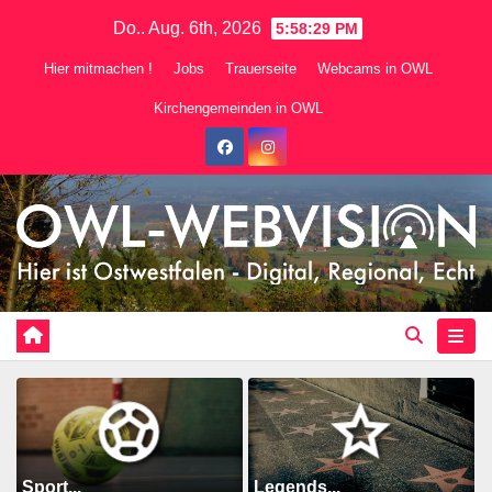
Zum
Do.. Aug. 6th, 2026
5:58:31 PM
Inhalt
Hier mitmachen !
Jobs
Trauerseite
Webcams in OWL
springen
Kirchengemeinden in OWL
Sport...
Legends...