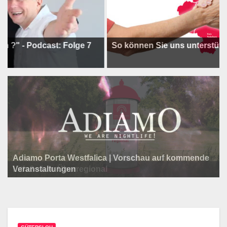
Podcast: Folge 7
So können Sie uns unterstützen !
Adiamo Porta Westfalica | Vorschau auf kommende
Programm der Komödie am Klosterplatz.
Litfaßsäule Überregional
Veranstaltungen
Litfaßsäule Überregional
Tanzfest Bielefeld - 19. Juli bis 1. August 2026
Litfaßsäule Überregional