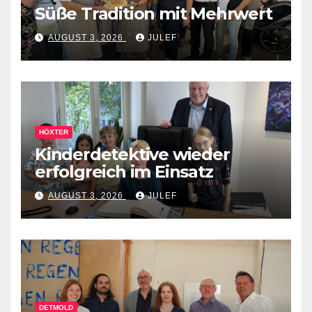
Süße Tradition mit Mehrwert
AUGUST 3, 2026
JULEF
HÖXTER
Kinderdetektive wieder
erfolgreich im Einsatz
AUGUST 3, 2026
JULEF
DETMOLD