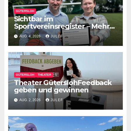
GÜTERSLOH
Sichtbar im
Sportvereinsregister – Mehr
Werbung für den eigenen
AUG. 4, 2026
JULEF
Verein
GÜTERSLOH
THEATER
Theater GüterslohFeedback
geben und gewinnen
AUG. 2, 2026
JULEF