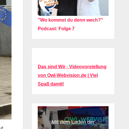
"Wo kommst du denn wech?"
Podcast: Folge 7
Das sind Wir - Videovorstellung
von Owl-Webvision.de | Viel
Spaß damit!
Mit dem Laden der
ut