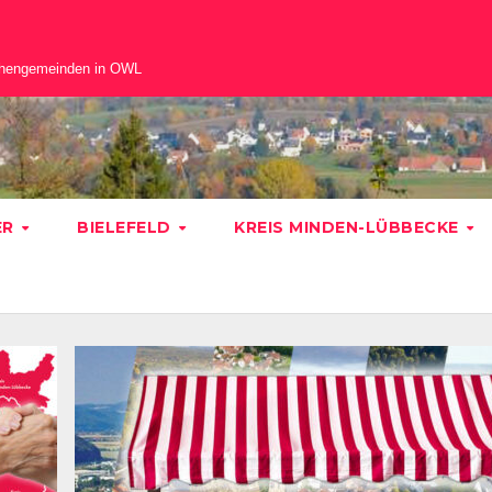
chengemeinden in OWL
ER
BIELEFELD
KREIS MINDEN-LÜBBECKE