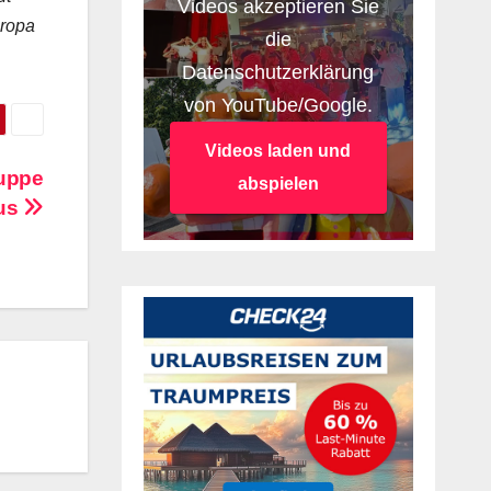
Videos akzeptieren Sie
uropa
die
Datenschutzerklärung
von YouTube/Google.
Videos laden und
ruppe
abspielen
aus