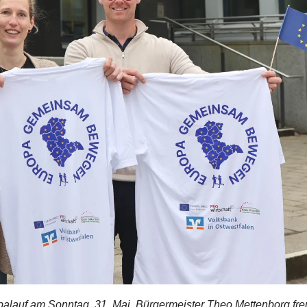
ropalauf am Sonntag, 31. Mai. Bürgermeister Theo Mettenborg fre