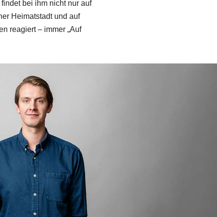
indet bei ihm nicht nur auf
iner Heimatstadt und auf
n reagiert – immer „Auf