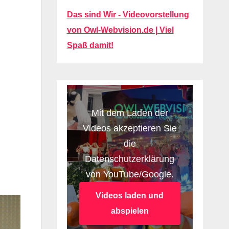
Das sind Wir - Videovorstellung
von Owl-Webvision.de | Viel
Spaß damit!
Mit dem Laden der
Videos akzeptieren Sie
die
Datenschutzerklärung
von YouTube/Google.
Videos laden und
abspielen