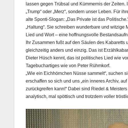
lassen gegen Trübsal und Kümmernis der Zeiten. Ih
„Trump“ oder „Merz“, sondern unser Leben. Für ihre
alte Sponti-Slogan: „Das Private ist das Politisch
„Haltung“. Sie schreiben wunderbare und witzige M
Lied und Wort – eine hoffnungsvolle Bestandsaufn
Ihr Zusammen fußt auf den Säulen des Kabaretts u
gleichzeitig anders und einzig. Das ist Erzählkab
Dieter Hüsch kennt, das ist politisches Lied wie v
Tagebuchartiges wie von Peter Rühmkorf.
„Wie ein Eichhörnchen Nüsse sammelt“, suchen s
erschaffen so sich und uns „ein inneres Archiv, a
zurückgreifen kann!“ Dabei sind Riedel & Meisters
analytisch, mal spöttisch und trotzdem voller tröstl