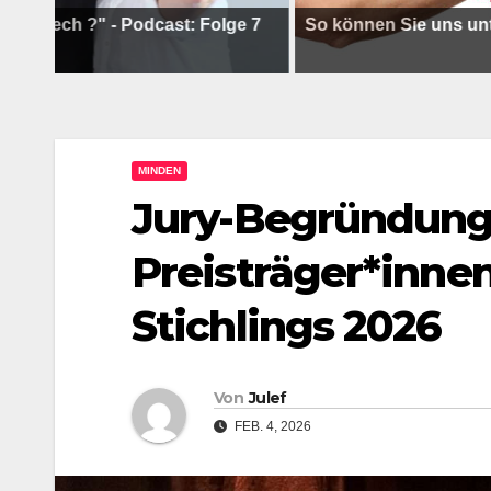
?" - Podcast: Folge 7
So können Sie uns unterstütze
MINDEN
Jury-Begründunge
Preisträger*inne
Stichlings 2026
Von
Julef
FEB. 4, 2026