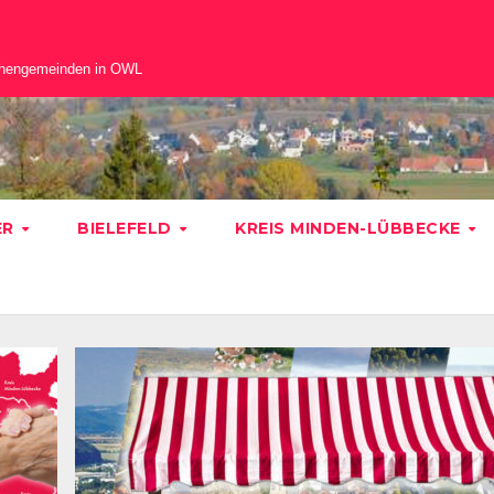
chengemeinden in OWL
ER
BIELEFELD
KREIS MINDEN-LÜBBECKE