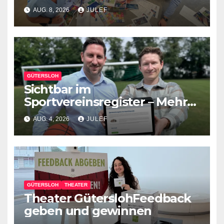
und Gemeinschaft
AUG. 8, 2026
JULEF
GÜTERSLOH
Sichtbar im
Sportvereinsregister – Mehr
Werbung für den eigenen
AUG. 4, 2026
JULEF
Verein
GÜTERSLOH
THEATER
Theater GüterslohFeedback
geben und gewinnen