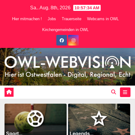
Zum
Sa.. Aug. 8th, 2026
10:57:35 AM
Inhalt
Hier mitmachen !
Jobs
Trauerseite
Webcams in OWL
springen
Kirchengemeinden in OWL
Sport...
Legends...