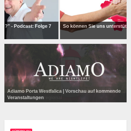
odcast: Folge 7
So können Sie uns unterstützen !
Adiamo Porta Westfalica | Vorschau auf kommende
Programm der Komödie am Klosterplatz.
Litfaßsäule Überregional
Veranstaltungen
Litfaßsäule Überregional
Litfaßsäule Überregional