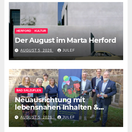
HERFORD
KULTUR
Der August im Marta Herford
AUGUST 5, 2026
JULEF
BAD SALZUFLEN
Neuausrichtung mit
lebensnahen Inhalten &
diversen Mitmachformaten –
AUGUST 5, 2026
JULEF
vhs Bad Salzuflen stellt
neues Herbst-&