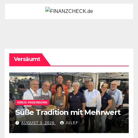
Versäumt
KREIS PADERBORN
Süße Tradition mit Mehrwert
AUGUST 3, 2026
JULEF