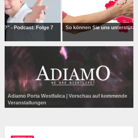
odcast: Folge 7
So können Sie uns unterstützen !
Adiamo Porta Westfalica | Vorschau auf kommende
Programm der Komödie am Klosterplatz.
Litfaßsäule Überregional
Veranstaltungen
Litfaßsäule Überregional
Tanzfest Bielefeld - 19. Juli bis 1. August 2026
Litfaßsäule Überregional