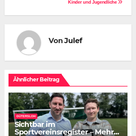
Kinder und Jugendliche
Von
Julef
Ähnlicher Beitrag
GÜTERSLOH
Sichtbar im
Sportvereinsregister – Mehr