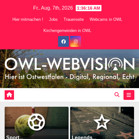
Zum
Fr.. Aug. 7th, 2026
1:36:17 AM
Inhalt
Hier mitmachen !
Jobs
Trauerseite
Webcams in OWL
springen
Kirchengemeinden in OWL
Sport...
Legends...