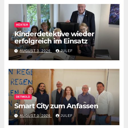
HÖXTER
Kinderdetektive wieder
erfolgreich im Einsatz
AUGUST 3, 2026
JULEF
DETMOLD
Smart City zum Anfassen
AUGUST 3, 2026
JULEF