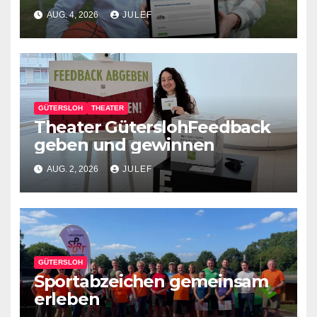
Werbung für den eigenen
AUG. 4, 2026
JULEF
Verein
GÜTERSLOH
THEATER
Theater GüterslohFeedback
geben und gewinnen
AUG. 2, 2026
JULEF
GÜTERSLOH
Sportabzeichen gemeinsam
erleben