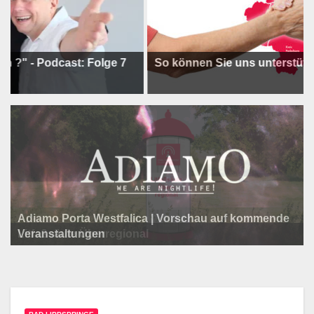
Podcast: Folge 7
So können Sie uns unterstützen !
Adiamo Porta Westfalica | Vorschau auf kommende
Programm der Komödie am Klosterplatz.
Litfaßsäule Überregional
Veranstaltungen
Litfaßsäule Überregional
Tanzfest Bielefeld - 19. Juli bis 1. August 2026
Litfaßsäule Überregional