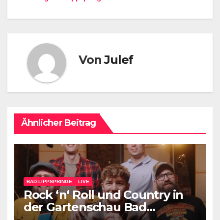
Von
Julef
Ähnlicher Beitrag
BAD-LIPPSPRINGE
LIVE
Rock ‘n‘ Roll und Country in
der Gartenschau Bad
Lippspringe