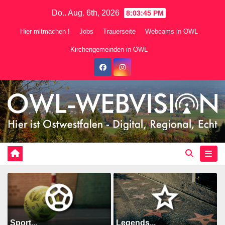
Zum
Do.. Aug. 6th, 2026
8:03:46 PM
Inhalt
Hier mitmachen !
Jobs
Trauerseite
Webcams in OWL
springen
Kirchengemeinden in OWL
Sport...
Legends...