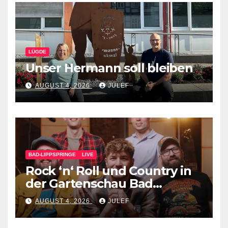
LÜGDE
Unser Hermann soll bleiben
AUGUST 4, 2026
JULEF
BAD-LIPPSPRINGE
LIVE
Rock ‘n‘ Roll und Country in
der Gartenschau Bad
Lippspringe
AUGUST 4, 2026
JULEF