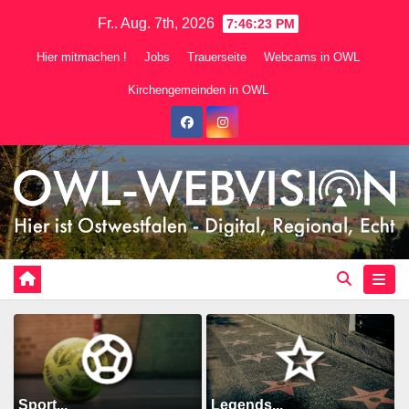
Zum
Fr.. Aug. 7th, 2026
7:46:25 PM
Inhalt
Hier mitmachen !
Jobs
Trauerseite
Webcams in OWL
springen
Kirchengemeinden in OWL
Sport...
Legends...