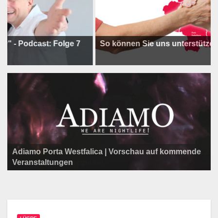
cast: Folge 7
So können Sie uns unterstützen !
Adiamo Porta Westfalica | Vorschau auf kommende
Programm der Komödie am Klosterplatz.
Litfaßsäule Überregional
Veranstaltungen
Litfaßsäule Überregional
Litfaßsäule Überregional